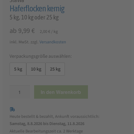
Haferflocken kernig
5 kg, 10 kg oder 25 kg
ab
9,99
€
2,00
€
/
kg
inkl. MwSt.
zzgl.
Versandkosten
Verpackungsgröße auswählen:
5 kg
10 kg
25 kg
Haferflocken
In den Warenkorb
kernig
Menge
Heute bestellt & bezahlt, Ankunft voraussichtlich:
Samstag, 8.8.2026 bis Dienstag, 11.8.2026
Aktuelle Bearbeitungszeit ca. 2 Werktage