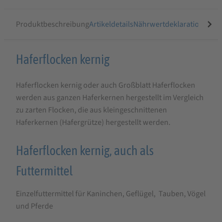
Produktbeschreibung
Artikeldetails
Nährwertdeklaration
Prod
Produktbeschreibung
Haferflocken kernig
für
Haferflocken kernig oder auch Großblatt Haferflocken
Haferflocken
werden aus ganzen Haferkernen hergestellt im Vergleich
kernig
zu zarten Flocken, die aus kleingeschnittenen
Haferkernen (Hafergrütze) hergestellt werden.
Haferflocken kernig, auch als
Futtermittel
Einzelfuttermittel für Kaninchen, Geflügel, Tauben, Vögel
und Pferde