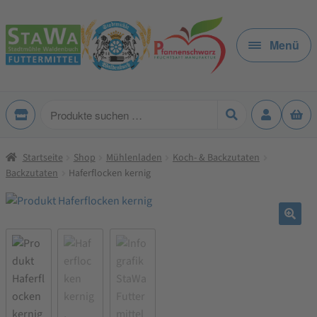
Zur
Zum
Navigation
Inhalt
Menü
springen
springen
Produkte
suchen
Startseite
Shop
Mühlenladen
Koch- & Backzutaten
Backzutaten
Haferflocken kernig
🔍