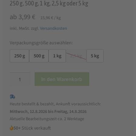
250 g, 500 g, 1 kg, 2,5 kg oder 5 kg
ab
3,99
€
15,96
€
/
kg
inkl. MwSt.
zzgl.
Versandkosten
Verpackungsgröße auswählen:
250 g
500 g
1 kg
2,5 kg
5 kg
Kürbiskernmehl
In den Warenkorb
teilentölt
Menge
Heute bestellt & bezahlt, Ankunft voraussichtlich:
Mittwoch, 12.8.2026 bis Freitag, 14.8.2026
Aktuelle Bearbeitungszeit ca. 2 Werktage
50+
Stück verkauft