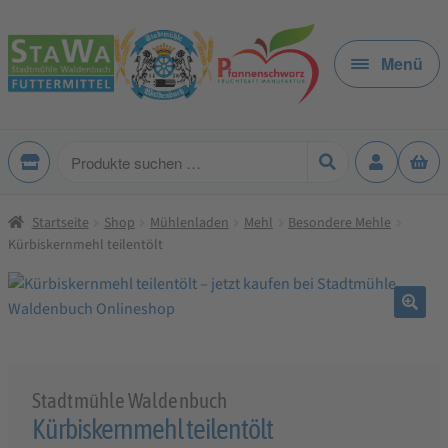
Zur
Zum
Navigation
Inhalt
Menü
springen
springen
Produkte
suchen
Startseite
Shop
Mühlenladen
Mehl
Besondere Mehle
Kürbiskernmehl teilentölt
🔍
Stadtmühle Waldenbuch
Kürbiskernmehl teilentölt