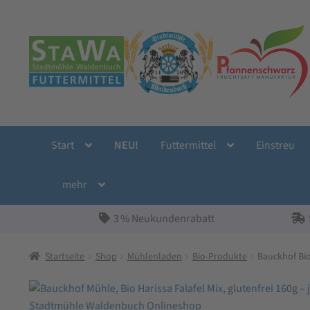
Zur
Zum
Navigation
Inhalt
springen
springen
Start
NEU!
Futtermittel
Einstreu
mehr
3 % Neukundenrabatt
Startseite
Shop
Mühlenladen
Bio-Produkte
Bauckhof Bio