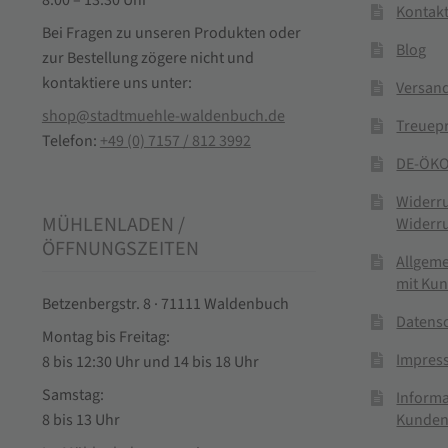
Kontak
Bei Fragen zu unseren Produkten oder
Blog
zur Bestellung zögere nicht und
kontaktiere uns unter:
Versand
shop@stadtmuehle-waldenbuch.de
Treuep
Telefon:
+49 (0) 7157 / 812 3992
DE-ÖKO
Widerr
MÜHLENLADEN /
Widerr
ÖFFNUNGSZEITEN
Allgem
mit Ku
Betzenbergstr. 8 · 71111 Waldenbuch
Datens
Montag bis Freitag:
Impres
8 bis 12:30 Uhr und 14 bis 18 Uhr
Samstag:
Informa
Kunden
8 bis 13 Uhr