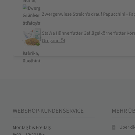
Zwergenwiese Streich’s drauf Papucchini - Pap
StaWa Hühnerfutter Geflügelkörnerfutter Körn
Oregano Öl
WEBSHOP-KUNDENSERVICE
MEHR Ü
Über d
Montag bis Freitag:
8:00 – 13:30 Uhr