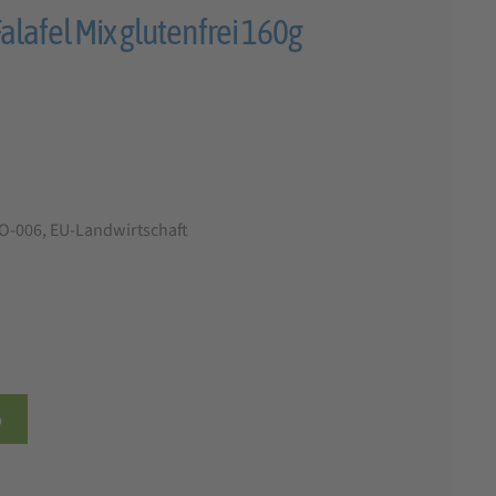
alafel Mix glutenfrei 160g
b