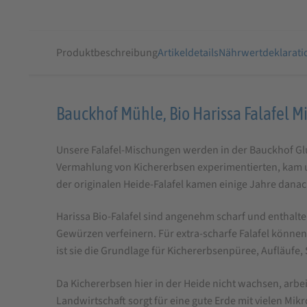
Produktbeschreibung
Artikeldetails
Nährwertdeklarati
Produktbeschreibung
Bauckhof Mühle, Bio Harissa Falafel Mi
für
Unsere Falafel-Mischungen werden in der Bauckhof Glut
Bauckhof
Vermahlung von Kichererbsen experimentierten, kam u
Bio
der originalen Heide-Falafel kamen einige Jahre danach
Harissa
Falafel
Harissa Bio-Falafel sind angenehm scharf und enthalte
Gewürzen verfeinern. Für extra-scharfe Falafel können
Mix
ist sie die Grundlage für Kichererbsenpüree, Aufläufe
glutenfrei
160g
Da Kichererbsen hier in der Heide nicht wachsen, arbe
Landwirtschaft sorgt für eine gute Erde mit vielen 