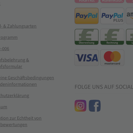
t
- & Zahlungsarten
rogramm
-006
ufsbelehrung &
ufsformular
eine Geschäftsbedingungen
ndeninformationen
FOLGE UNS AUF SOCIA
chutzerklärung
sum
tion zur Echtheit von
bewertungen