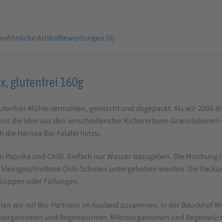
on
Ähnliche Artikel
Bewertungen (0)
x, glutenfrei 160g
enfrei-Mühle vermahlen, gemischt und abgepackt. Als wir 2006 die 
ns die Idee aus den verschiedensten Kichererbsen-Granulationen e
 die Harissa Bio-Falafel hinzu.
n Paprika und Chilli. Einfach nur Wasser dazugeben. Die Mischung 
 kleingeschnittene Chili-Schoten untergehoben werden. Die Packung
, Suppen oder Füllungen.
iten wir mit Bio-Partnern im Ausland zusammen. In der Bauckhof Mü
Mikroorganismen und Regenwürmer. Mikroorganismen und Regenwürme