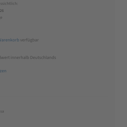
ssichtlich:
026
ge
Warenkorb
verfügbar
llwert innerhalb Deutschlands
tzen
ssa