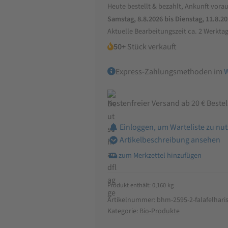
Heute bestellt & bezahlt, Ankunft vorau
Mix
Samstag, 8.8.2026 bis Dienstag, 11.8.2
glutenfrei
Aktuelle Bearbeitungszeit ca. 2 Werkta
160g
50+
Stück verkauft
Menge
Express-Zahlungsmethoden im
Kostenfreier Versand ab 20 € Beste
Einloggen, um Warteliste zu nu
Artikelbeschreibung ansehen
Produkt enthält: 0,160
kg
Artikelnummer:
bhm-2595-2-falafelhari
Kategorie:
Bio-Produkte