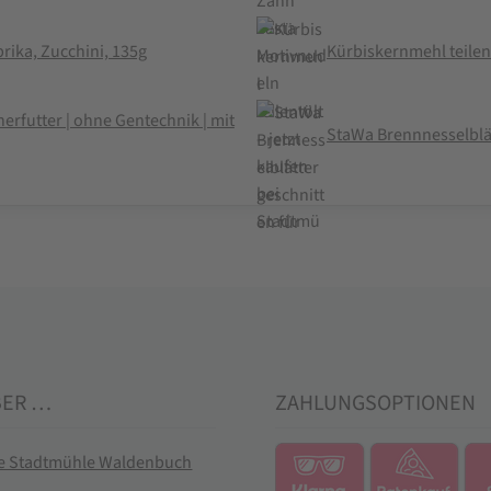
rika, Zucchini, 135g
Kürbiskernmehl teilen
erfutter | ohne Gentechnik | mit
StaWa Brennnesselblä
BER …
ZAHLUNGSOPTIONEN
ie Stadtmühle Waldenbuch