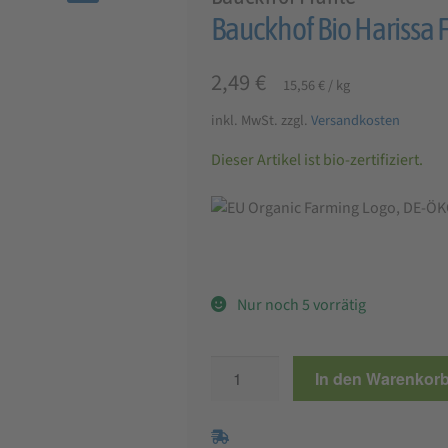
🔍
Bauckhof Bio Harissa F
2,49
€
15,56
€
/
kg
inkl. MwSt.
zzgl.
Versandkosten
Dieser Artikel ist bio-zertifiziert.
Nur noch 5 vorrätig
Bauckhof
In den Warenkor
Bio
Harissa
Falafel