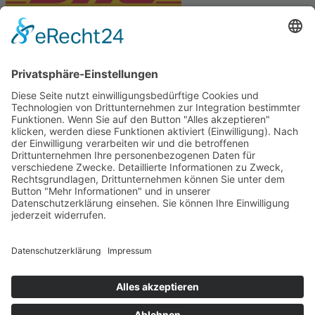
PARTNERSHOPS
Tekal – Textile Lebensqualität
Exklusive moderne & Orientteppiche
Feuerwerk XXL
Pyrotechnik online bestellen
© Stadtmühle Waldenbuch 2026
– Dein zuverlässiger Partner im
Landhandel für hochwertige Futtermittel, Saatgut, Zuchtmittel
und Mühlenprodukte ·
Cookie-Einstellungen
Alle Preise inkl. der gesetzlichen MwSt.
Die durchgestrichenen Preise entsprechen dem bisherigen Preis in