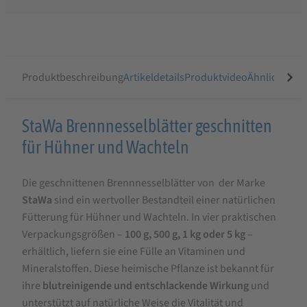
Produktbeschreibung
Artikeldetails
Produktvideo
Ähnliche Arti
Produktbeschreibung
StaWa Brennnesselblätter geschnitten
für
für Hühner und Wachteln
StaWa
Die geschnittenen Brennnesselblätter von der Marke
Brennnesselblätter
StaWa
sind ein wertvoller Bestandteil einer natürlichen
geschnitten
Fütterung für Hühner und Wachteln. In vier praktischen
für
Verpackungsgrößen –
100 g, 500 g, 1 kg oder 5 kg
–
Hühner
erhältlich, liefern sie eine Fülle an Vitaminen und
Mineralstoffen. Diese heimische Pflanze ist bekannt für
und
ihre
blutreinigende und entschlackende Wirkung
und
Wachteln
unterstützt auf natürliche Weise die Vitalität und