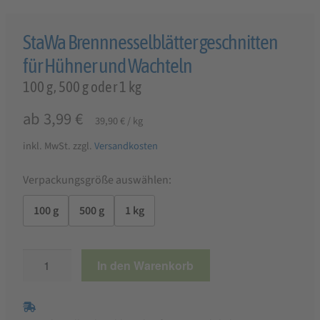
StaWa Brennnesselblätter geschnitten
für Hühner und Wachteln
100 g, 500 g oder 1 kg
ab
3,99
€
39,90
€
/
kg
inkl. MwSt.
zzgl.
Versandkosten
Verpackungsgröße auswählen:
100 g
500 g
1 kg
StaWa
In den Warenkorb
Brennnesselblätter
geschnitten
für