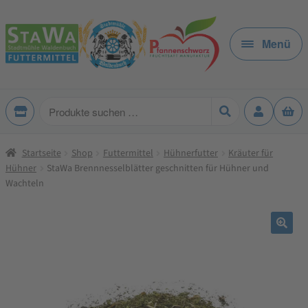
Zur
Zum
Navigation
Inhalt
Menü
springen
springen
Produkte
suchen
Startseite
Shop
Futtermittel
Hühnerfutter
Kräuter für
Hühner
StaWa Brennnesselblätter geschnitten für Hühner und
Wachteln
🔍