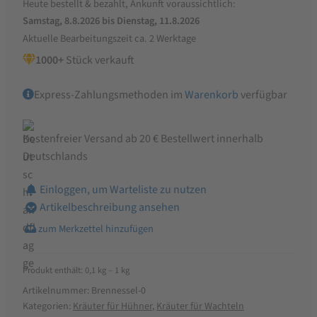
Heute bestellt & bezahlt, Ankunft voraussichtlich:
Hühner
Samstag, 8.8.2026 bis Dienstag, 11.8.2026
und
Aktuelle Bearbeitungszeit ca. 2 Werktage
Wachteln
1000+
Stück verkauft
Menge
Express-Zahlungsmethoden im
Warenkorb
verfügbar
Kostenfreier Versand ab 20 € Bestellwert innerhalb
Deutschlands
Einloggen, um Warteliste zu nutzen
Artikelbeschreibung ansehen
Produkt enthält: 0,1
kg
– 1
kg
Artikelnummer:
Brennessel-0
Kategorien:
Kräuter für Hühner
,
Kräuter für Wachteln