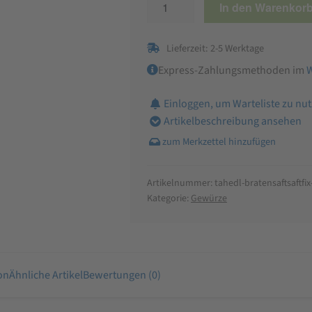
In den Warenkor
Bratensaft
Saftfix
Lieferzeit: 2-5 Werktage
Menge
Express-Zahlungsmethoden im
Einloggen, um Warteliste zu nu
Artikelbeschreibung ansehen
Artikelnummer:
tahedl-bratensaftsaftfix
Kategorie:
Gewürze
on
Ähnliche Artikel
Bewertungen (0)