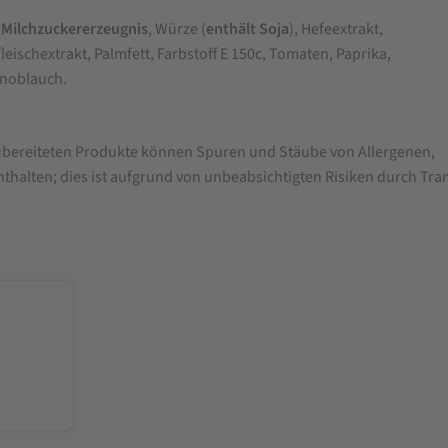
,
Milchzuckererzeugnis
, Würze (
enthält Soja
), Hefeextrakt,
fleischextrakt, Palmfett, Farbstoff E 150c, Tomaten, Paprika,
Knoblauch.
 zubereiteten Produkte können Spuren und Stäube von Allergenen,
nthalten; dies ist aufgrund von unbeabsichtigten Risiken durch Tra