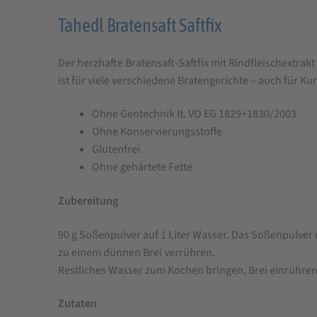
Produktbeschreibung
Tahedl Bratensaft Saftfix
für
Der herzhafte Bratensaft-Saftfix mit Rindfleischextrak
Tahedl
ist für viele verschiedene Bratengerichte – auch für K
Bratensaft
Saftfix
Ohne Gentechnik lt. VO EG 1829+1830/2003
Ohne Konservierungsstoffe
Glutenfrei
Ohne gehärtete Fette
Zubereitung
90 g Soßenpulver auf 1 Liter Wasser. Das Soßenpulve
zu einem dünnen Brei verrühren.
Restliches Wasser zum Kochen bringen, Brei einrühre
Zutaten