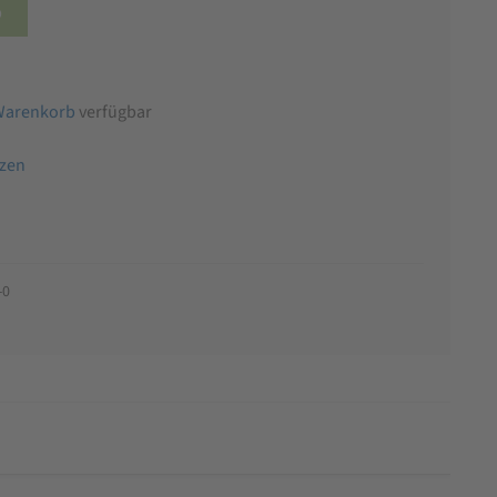
b
Warenkorb
verfügbar
tzen
-0