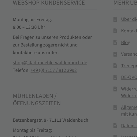
WEBSHOP-KUNDENSERVICE
MEHR Ü
Über d
Montag bis Freitag:
8:00 – 13:30 Uhr
Kontak
Bei Fragen zu unseren Produkten oder
Blog
zur Bestellung zögere nicht und
kontaktiere uns unter:
Versand
shop@stadtmuehle-waldenbuch.de
Treuep
Telefon:
+49 (0) 7157 / 812 3992
DE-ÖKO
Widerr
MÜHLENLADEN /
Widerr
ÖFFNUNGSZEITEN
Allgem
mit Ku
Betzenbergstr. 8 · 71111 Waldenbuch
Datens
Montag bis Freitag: