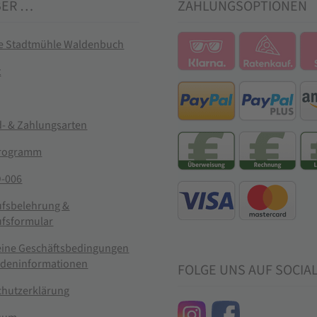
BER …
ZAHLUNGSOPTIONEN
ie Stadtmühle Waldenbuch
t
- & Zahlungsarten
rogramm
-006
ufsbelehrung &
ufsformular
eine Geschäftsbedingungen
ndeninformationen
FOLGE UNS AUF SOCIA
chutzerklärung