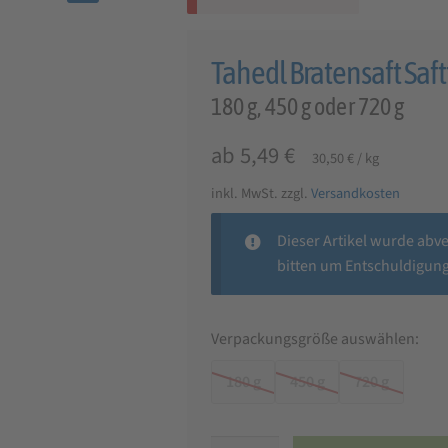
🔍
Tahedl Bratensaft Saft
180 g, 450 g oder 720 g
ab
5,49
€
30,50
€
/
kg
inkl. MwSt.
zzgl.
Versandkosten
Dieser Artikel wurde abv
bitten um Entschuldigung
Verpackungsgröße auswählen:
180 g
450 g
720 g
Tahedl