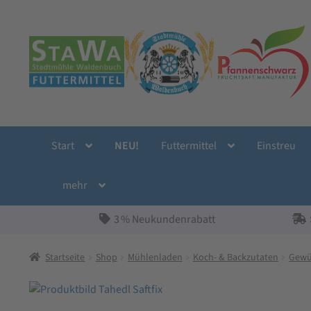
Zur
Zum
Navigation
Inhalt
springen
springen
Start
NEU!
Futtermittel
Einstreu
mehr
3 % Neukundenrabatt
Startseite
Shop
Mühlenladen
Koch- & Backzutaten
Gewü