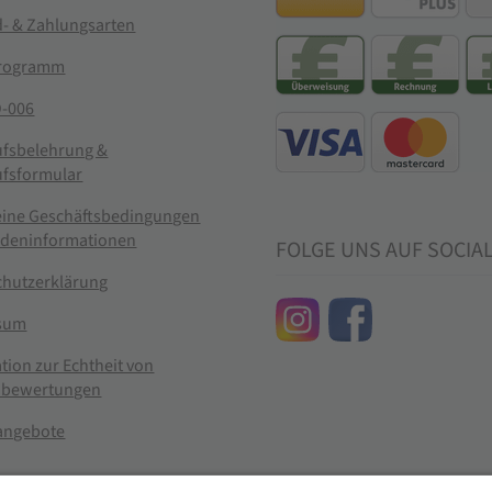
- & Zahlungsarten
rogramm
-006
ufsbelehrung &
ufsformular
eine Geschäftsbedingungen
ndeninformationen
FOLGE UNS AUF SOCIA
chutzerklärung
sum
tion zur Echtheit von
bewertungen
nangebote