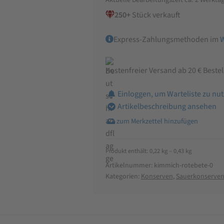
250+
Stück verkauft
Express-Zahlungsmethoden im
Kostenfreier Versand ab 20 € Beste
Einloggen, um Warteliste zu nu
Artikelbeschreibung ansehen
Produkt enthält: 0,22
kg
– 0,43
kg
Artikelnummer:
kimmich-rotebete-0
Kategorien:
Konserven
,
Sauerkonserve