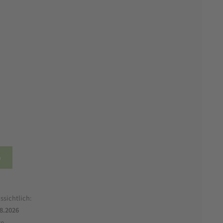
b
ssichtlich:
.8.2026
ge