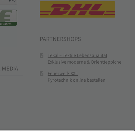
PARTNERSHOPS
Tekal – Textile Lebensqualität
Exklusive moderne & Orientteppiche
L MEDIA
Feuerwerk XXL
Pyrotechnik online bestellen