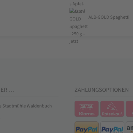
ALB-GOLD Spaghetti
BER …
ZAHLUNGSOPTIONEN
ie Stadtmühle Waldenbuch
t