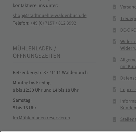
kontaktiere uns unter:
Versand
shop@stadtmuehle-waldenbuch.de
Treuep
Telefon:
+49 (0) 7157 / 812 3992
DE-ÖKO
Widerr
MÜHLENLADEN /
Widerr
ÖFFNUNGSZEITEN
Allgem
mit Ku
Betzenbergstr. 8 · 71111 Waldenbuch
Datens
Montag bis Freitag:
Impres
8 bis 12:30 Uhr und 14 bis 18 Uhr
Samstag:
Informa
Kunden
8 bis 13 Uhr
Im Mühlenladen reservieren
Stelle