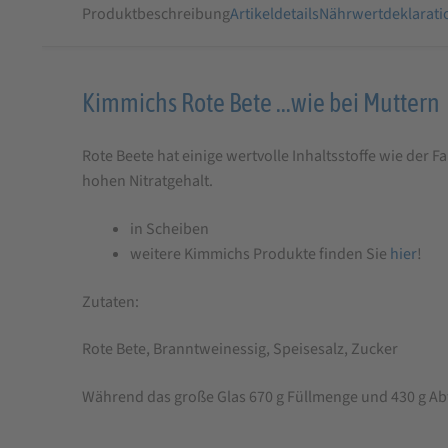
Produktbeschreibung
Artikeldetails
Nährwertdeklarati
Produktbeschreibung
Kimmichs Rote Bete …wie bei Muttern
für
Rote Beete hat einige wertvolle Inhaltsstoffe wie der
Kimmichs
hohen Nitratgehalt.
Rote
Bete
in Scheiben
weitere Kimmichs Produkte finden Sie
hier
!
Zutaten:
Rote Bete, Branntweinessig, Speisesalz, Zucker
Während das große Glas 670 g Füllmenge und 430 g Abt