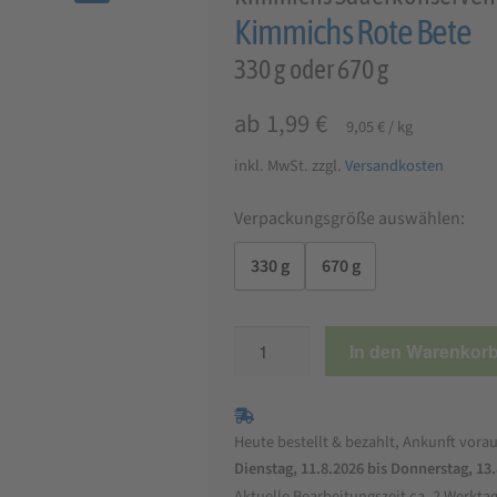
🔍
Kimmichs Rote Bete
330 g oder 670 g
ab
1,99
€
9,05
€
/
kg
inkl. MwSt.
zzgl.
Versandkosten
Verpackungsgröße auswählen:
330 g
670 g
Kimmichs
In den Warenkor
Rote
Bete
Menge
Heute bestellt & bezahlt, Ankunft vorau
Dienstag, 11.8.2026 bis Donnerstag, 13
Aktuelle Bearbeitungszeit ca. 2 Werkta