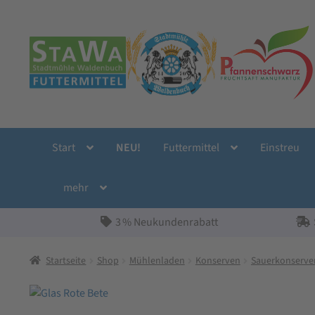
Zur
Zum
Navigation
Inhalt
springen
springen
Start
NEU!
Futtermittel
Einstreu
mehr
3 % Neukundenrabatt
Startseite
Shop
Mühlenladen
Konserven
Sauerkonserve