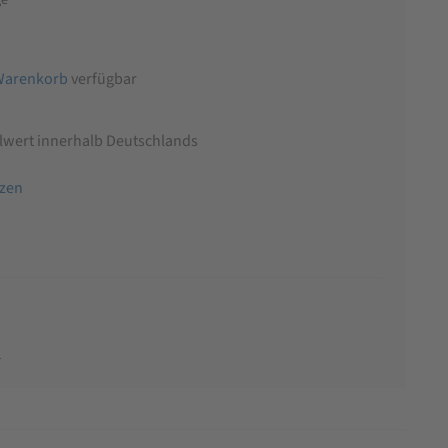
Warenkorb
verfügbar
llwert innerhalb Deutschlands
tzen
n