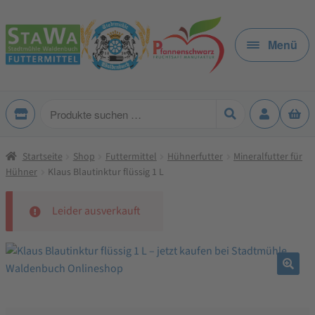
Zur
Zum
Navigation
Inhalt
Menü
springen
springen
Produkte
suchen
Startseite
Shop
Futtermittel
Hühnerfutter
Mineralfutter für
Hühner
Klaus Blautinktur flüssig 1 L
Leider ausverkauft
🔍