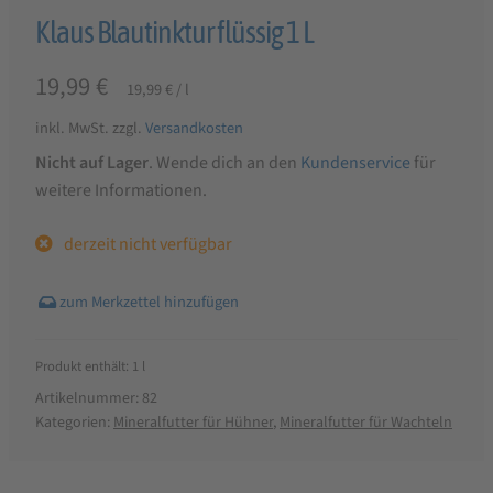
Klaus Blautinktur flüssig 1 L
19,99
€
19,99
€
/
l
inkl. MwSt.
zzgl.
Versandkosten
Nicht auf Lager
. Wende dich an den
Kundenservice
für
weitere Informationen.
derzeit nicht verfügbar
Produkt enthält: 1
l
Artikelnummer:
82
Kategorien:
Mineralfutter für Hühner
,
Mineralfutter für Wachteln