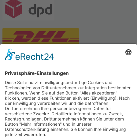
PARTNERSHOPS
Tekal – Textile Lebensqualität
Exklusive moderne & Orientteppiche
Feuerwerk XXL
Pyrotechnik online bestellen