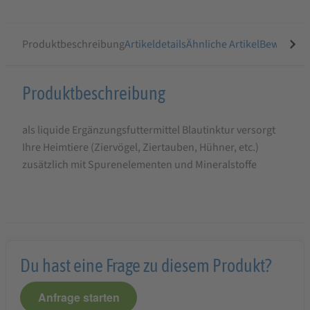
Produktbeschreibung
Artikeldetails
Ähnliche Artikel
Bewertung
Produktbeschreibung
Produktbeschreibung
für
als liquide Ergänzungsfuttermittel Blautinktur versorgt
Klaus
Ihre Heimtiere (Ziervögel, Ziertauben, Hühner, etc.)
Blautinktur
zusätzlich mit Spurenelementen und Mineralstoffe
flüssig
1
L
Du hast eine Frage zu diesem Produkt?
Anfrage starten