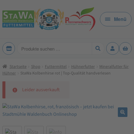
Zur
Zum
Navigation
Inhalt
Menü
springen
springen
Produkte
suchen
Startseite
Shop
Futtermittel
Hühnerfutter
Mineralfutter für
Hühner
StaWa Kolbenhirse rot | Top-Qualität handverlesen
Leider ausverkauft
🔍