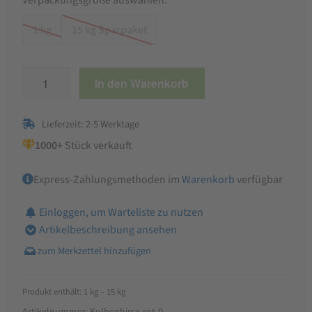
Verpackungsgröße auswählen:
1 kg
15 kg Sparpaket
StaWa
In den Warenkorb
Kolbenhirse
rot
Lieferzeit: 2-5 Werktage
|
Top-
1000+
Stück verkauft
Qualität
Express-Zahlungsmethoden im
Warenkorb
verfügbar
handverlesen
Menge
Einloggen, um Warteliste zu nutzen
Artikelbeschreibung ansehen
Produkt enthält: 1
kg
– 15
kg
Artikelnummer:
Kolbenhirse-rot-0