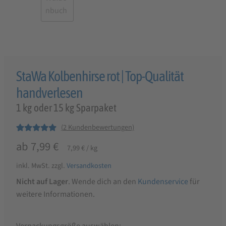
StaWa Kolbenhirse rot | Top-Qualität
handverlesen
1 kg oder 15 kg Sparpaket
(
2
Kundenbewertungen)
Bewertet mit
2
ab
7,99
€
7,99
€
/
kg
5.00
von 5,
basierend auf
inkl. MwSt.
zzgl.
Versandkosten
Kundenbewer
Nicht auf Lager
. Wende dich an den
Kundenservice
für
tungen
weitere Informationen.