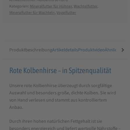
Kategorien:
Mineralfutter für Hühner
,
Wachtelfutter
,
Mineralfutter für Wachteln
,
Vogelfutter
Produktbeschreibung
Artikeldetails
Produktvideo
Ähnliche Arti
Produktbeschreibung
Rote Kolbenhirse – in Spitzenqualität
für
Unsere rote Kolbenhirse überzeugt durch sorgfältige
StaWa
Auswahl und besonders große, dichte Kolben. Sie wird
Kolbenhirse
von Hand verlesen und stammt aus kontrolliertem
rot
Anbau.
|
Durch ihren hohen natürlichen Fettgehalt ist sie
Top-
besonders energiereich und liefert wertvolle Nährstoffe –