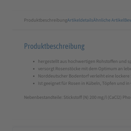
Produktbeschreibung
Artikeldetails
Ähnliche Artikel
Bew
Produktbeschreibung
Produktbeschreibung
für
hergestellt aus hochwertigen Rohstoffen und sp
MANNA
versorgt Rosenstöcke mit dem Optimum an leb
FLOR
Norddeutscher Bodentorf verleiht eine lockere 
Rosenerde
Ist geeignet für Rosen in Kübeln, Töpfen und i
40
Nebenbestandteile: Stickstoff (N) 200 mg/l (CaCl2) Pho
L