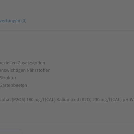
ertungen (0)
eziellen Zusatzstoffen
enswichtigen Nährstoffen
Struktur
n Gartenbeeten
sphat (P2O5) 180 mg/l (CAL) Kaliumoxid (K2O) 230 mg/l (CAL) pH-Wert: