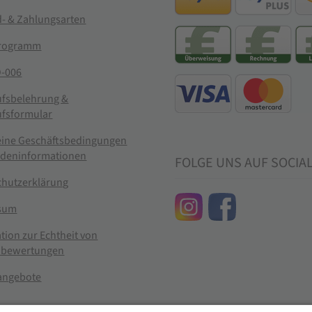
- & Zahlungsarten
rogramm
-006
ufsbelehrung &
ufsformular
eine Geschäftsbedingungen
ndeninformationen
FOLGE UNS AUF SOCIA
chutzerklärung
sum
tion zur Echtheit von
bewertungen
nangebote