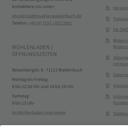
kontaktiere uns unter:
Versand
shop@stadtmuehle-waldenbuch.de
Treuep
Telefon:
+49 (0) 7157 / 812 3992
DE-ÖKO
Widerr
MÜHLENLADEN /
Widerr
ÖFFNUNGSZEITEN
Allgem
mit Ku
Betzenbergstr. 8 · 71111 Waldenbuch
Datens
Montag bis Freitag:
Impres
8 bis 12:30 Uhr und 14 bis 18 Uhr
Samstag:
Informa
Kunden
8 bis 13 Uhr
Im Mühlenladen reservieren
Stelle