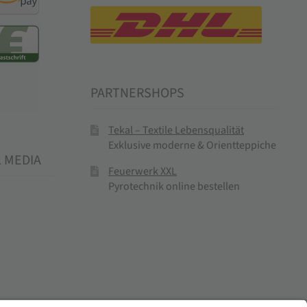
PARTNERSHOPS
Tekal – Textile Lebensqualität
Exklusive moderne & Orientteppiche
L MEDIA
Feuerwerk XXL
Pyrotechnik online bestellen