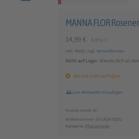
🔍
MANNA FLOR Rosenerd
14,99
€
0,37
€
/
l
inkl. MwSt.
zzgl.
Versandkosten
Nicht auf Lager
. Wende dich an de
derzeit nicht verfügbar
Produkt enthält: 40
l
Artikelnummer:
E3-LKGR-EQR2
Kategorie:
Pflanzenerde