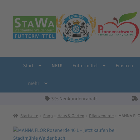
Zur
Zum
Navigation
Inhalt
springen
springen
Start
NEU!
Futtermittel
Einstreu
mehr
3 % Neukundenrabatt
Startseite
Shop
Haus & Garten
Pflanzenerde
MANNA FLOR