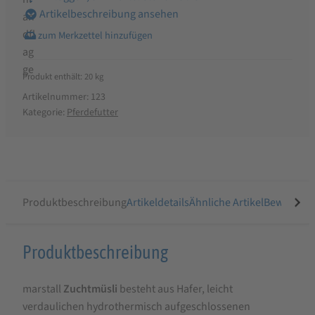
Artikelbeschreibung ansehen
Produkt enthält: 20
kg
Artikelnummer:
123
Kategorie:
Pferdefutter
Produktbeschreibung
Artikeldetails
Ähnliche Artikel
Bewertung
Produktbeschreibung
Produktbeschreibung
für
marstall
Zuchtmüsli
besteht aus Hafer, leicht
Marstall
verdaulichen hydrothermisch aufgeschlossenen