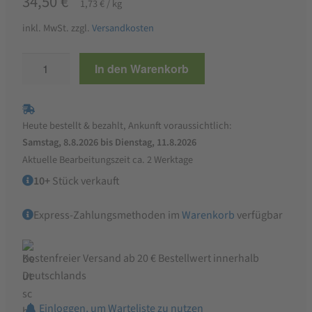
34,50
€
1,73
€
/
kg
inkl. MwSt.
zzgl.
Versandkosten
Marstall
In den Warenkorb
Zuchtmüsli
Pferdefutter
20
Heute bestellt & bezahlt, Ankunft voraussichtlich:
kg
Samstag, 8.8.2026 bis Dienstag, 11.8.2026
Menge
Aktuelle Bearbeitungszeit ca. 2 Werktage
10+
Stück verkauft
Express-Zahlungsmethoden im
Warenkorb
verfügbar
Kostenfreier Versand ab 20 € Bestellwert innerhalb
Deutschlands
Einloggen, um Warteliste zu nutzen