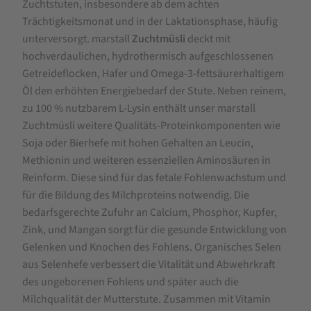
Zuchtstuten, insbesondere ab dem achten
Trächtigkeitsmonat und in der Laktationsphase, häufig
unterversorgt. marstall
Zuchtmüsli
deckt mit
hochverdaulichen, hydrothermisch aufgeschlossenen
Getreideflocken, Hafer und Omega-3-fettsäurerhaltigem
Öl den erhöhten Energiebedarf der Stute. Neben reinem,
zu 100 % nutzbarem L-Lysin enthält unser marstall
Zuchtmüsli weitere Qualitäts-Proteinkomponenten wie
Soja oder Bierhefe mit hohen Gehalten an Leucin,
Methionin und weiteren essenziellen Aminosäuren in
Reinform. Diese sind für das fetale Fohlenwachstum und
für die Bildung des Milchproteins notwendig. Die
bedarfsgerechte Zufuhr an Calcium, Phosphor, Kupfer,
Zink, und Mangan sorgt für die gesunde Entwicklung von
Gelenken und Knochen des Fohlens. Organisches Selen
aus Selenhefe verbessert die Vitalität und Abwehrkraft
des ungeborenen Fohlens und später auch die
Milchqualität der Mutterstute. Zusammen mit Vitamin