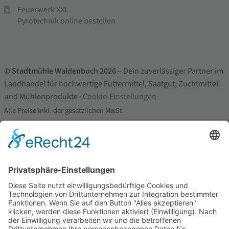
Feuerwerk XXL
Pyrotechnik online bestellen
© Stadtmühle Waldenbuch 2026
– Dein zuverlässiger Partner im
Landhandel für hochwertige Futtermittel, Saatgut, Zuchtmittel
und Mühlenprodukte ·
Cookie-Einstellungen
Alle Preise inkl. der gesetzlichen MwSt.
Die durchgestrichenen Preise entsprechen dem bisherigen Preis in
diesem Online-Shop.