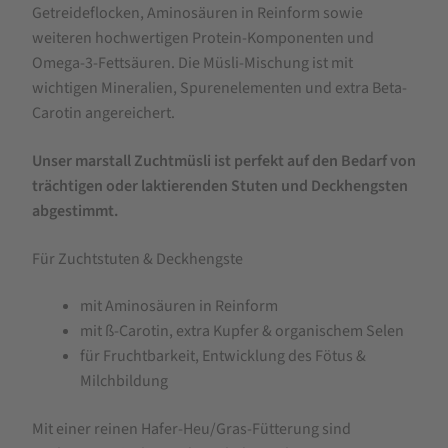
Zuchtmüsli
Getreideflocken, Aminosäuren in Reinform sowie
Pferdefutter
weiteren
hochwertigen Protein-Komponenten und
20
Omega-3-Fettsäuren. Die Müsli-Mischung ist mit
wichtigen Mineralien, Spurenelementen und extra Beta-
kg
Carotin angereichert.
Unser marstall Zuchtmüsli ist perfekt auf den Bedarf von
trächtigen oder laktierenden Stuten und Deckhengsten
abgestimmt.
Für Zuchtstuten & Deckhengste
mit Aminosäuren in Reinform
mit ß-Carotin, extra Kupfer & organischem Selen
für Fruchtbarkeit, Entwicklung des Fötus &
Milchbildung
Mit einer reinen Hafer-Heu/Gras-Fütterung sind