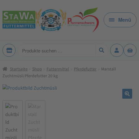
Zur
Zum
Navigation
Inhalt
Menü
springen
springen
Produkte
suchen
Startseite
Shop
Futtermittel
Pferdefutter
Marstall
Zuchtmüsli Pferdefutter 20 kg
🔍