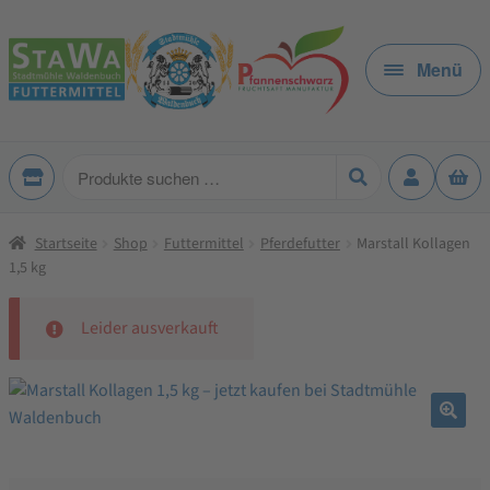
Zur
Zum
Navigation
Inhalt
Menü
springen
springen
Produkte
suchen
Startseite
Shop
Futtermittel
Pferdefutter
Marstall Kollagen
1,5 kg
Leider ausverkauft
🔍