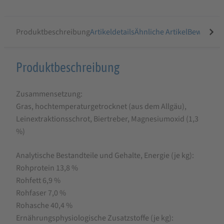
Produktbeschreibung
Artikeldetails
Ähnliche Artikel
Bewertung
Produktbeschreibung
Produktbeschreibung
für
Zusammensetzung:
Marstall
Gras, hochtemperaturgetrocknet (aus dem Allgäu),
Kollagen
Leinextraktionsschrot, Biertreber, Magnesiumoxid (1,3
1,5
%)
kg
Analytische Bestandteile und Gehalte, Energie (je kg):
Rohprotein 13,8 %
Rohfett 6,9 %
Rohfaser 7,0 %
Rohasche 40,4 %
Ernährungsphysiologische Zusatzstoffe (je kg):