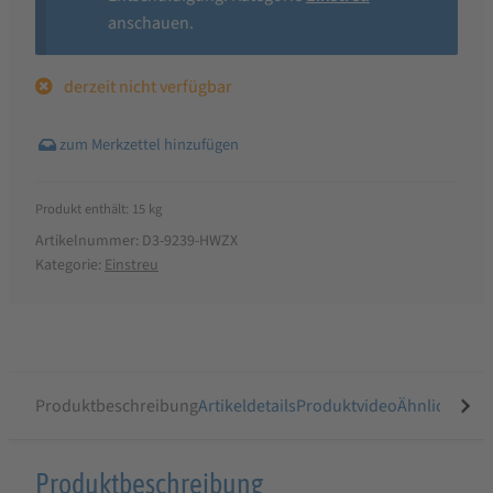
anschauen.
derzeit nicht verfügbar
Produkt enthält: 15
kg
Artikelnummer:
D3-9239-HWZX
Kategorie:
Einstreu
Produktbeschreibung
Artikeldetails
Produktvideo
Ähnliche Arti
Produktbeschreibung
Produktbeschreibung