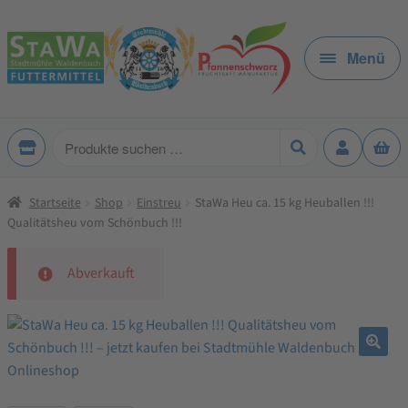
Zur
Zum
Navigation
Inhalt
Menü
springen
springen
Produkte
suchen
Startseite
Shop
Einstreu
StaWa Heu ca. 15 kg Heuballen !!!
Qualitätsheu vom Schönbuch !!!
Abverkauft
🔍