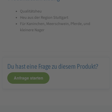
für
Qualitätsheu
StaWa
Heu aus der Region Stuttgart
Heu
Für Kaninchen, Meerschwein, Pferde, und
ca.
kleinere Nager
15
kg
Heuballen
!!!
Du hast eine Frage zu diesem Produkt?
Qualitätsheu
vom
Anfrage starten
Schönbuch
!!!