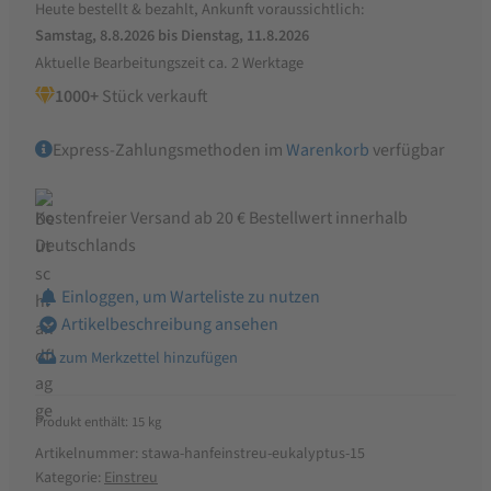
Heute bestellt & bezahlt, Ankunft voraussichtlich:
für
Samstag, 8.8.2026 bis Dienstag, 11.8.2026
Hühner,
Aktuelle Bearbeitungszeit ca. 2 Werktage
Pferde
1000+
Stück verkauft
und
Nager
Express-Zahlungsmethoden im
Warenkorb
verfügbar
Menge
Kostenfreier Versand ab 20 € Bestellwert innerhalb
Deutschlands
Einloggen, um Warteliste zu nutzen
Artikelbeschreibung ansehen
Produkt enthält: 15
kg
Artikelnummer:
stawa-hanfeinstreu-eukalyptus-15
Kategorie:
Einstreu