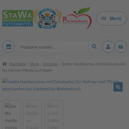
Zur
Zum
Navigation
Inhalt
Menü
springen
springen
Produkte
suchen
Startseite
Shop
Einstreu
StaWa Hanfeinstreu mit Eukalyptusöl
für Hühner, Pferde und Nager
🔍