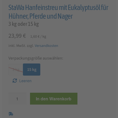
StaWa Hanfeinstreu mit Eukalyptusöl für
Hühner, Pferde und Nager
3 kg oder 15 kg
23,99
€
1,60
€
/
kg
inkl. MwSt.
zzgl.
Versandkosten
Verpackungsgröße auswählen:
3 kg
15 kg
Leeren
StaWa
In den Warenkorb
Hanfeinstreu
mit
Eukalyptusöl