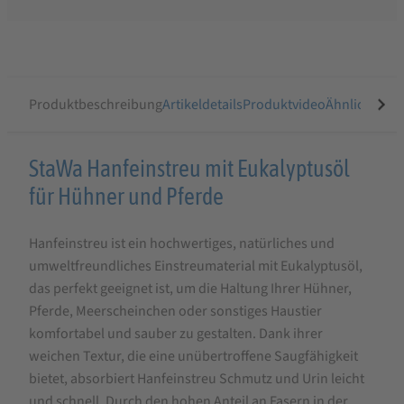
Produktbeschreibung
Artikeldetails
Produktvideo
Ähnliche Arti
Produktbeschreibung
StaWa Hanfeinstreu mit Eukalyptusöl
für
für Hühner und Pferde
StaWa
Hanfeinstreu ist ein hochwertiges, natürliches und
Hanfeinstreu
umweltfreundliches Einstreumaterial mit Eukalyptusöl,
mit
das perfekt geeignet ist, um die Haltung Ihrer Hühner,
Eukalyptusöl
Pferde, Meerscheinchen oder sonstiges Haustier
für
komfortabel und sauber zu gestalten. Dank ihrer
weichen Textur, die eine unübertroffene Saugfähigkeit
Hühner,
bietet, absorbiert Hanfeinstreu Schmutz und Urin leicht
Pferde
und schnell. Durch den hohen Anteil an Fasern in der