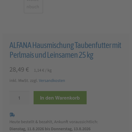
ALFANA Hausmischung Taubenfutter mit
Perlmais und Leinsamen 25 kg
28,49
€
1,14
€
/
kg
inkl. MwSt.
zzgl.
Versandkosten
ALFANA
In den Warenkorb
Hausmischung
Taubenfutter
mit
Heute bestellt & bezahlt, Ankunft voraussichtlich:
Perlmais
Dienstag, 11.8.2026 bis Donnerstag, 13.8.2026
und