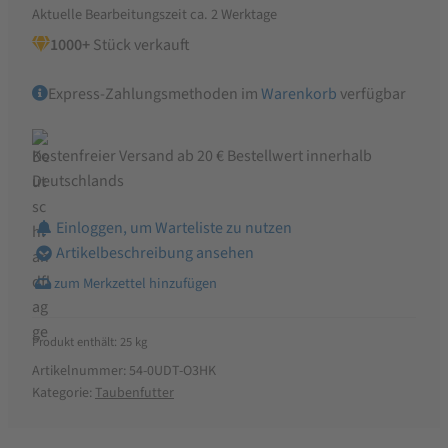
Aktuelle Bearbeitungszeit ca. 2 Werktage
Leinsamen
1000+
Stück verkauft
25
kg
Express-Zahlungsmethoden im
Warenkorb
verfügbar
Menge
Kostenfreier Versand ab 20 € Bestellwert innerhalb
Deutschlands
Einloggen, um Warteliste zu nutzen
Artikelbeschreibung ansehen
Produkt enthält: 25
kg
Artikelnummer:
54-0UDT-O3HK
Kategorie:
Taubenfutter