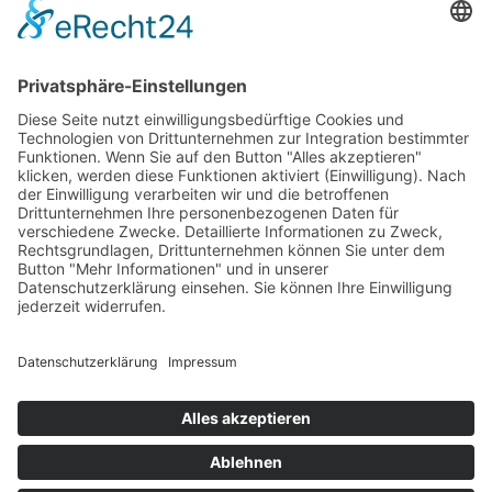
PARTNERSHOPS
Tekal – Textile Lebensqualität
Exklusive moderne & Orientteppiche
Feuerwerk XXL
Pyrotechnik online bestellen
© Stadtmühle Waldenbuch 2026
– Dein zuverlässiger Partner im
Landhandel für hochwertige Futtermittel, Saatgut, Zuchtmittel
und Mühlenprodukte ·
Cookie-Einstellungen
Alle Preise inkl. der gesetzlichen MwSt.
Die durchgestrichenen Preise entsprechen dem bisherigen Preis in
diesem Online-Shop.