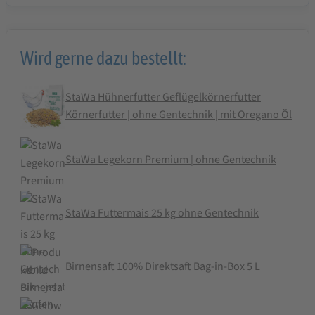
kg
Wird gerne dazu bestellt:
StaWa Hühnerfutter Geflügelkörnerfutter
Körnerfutter | ohne Gentechnik | mit Oregano Öl
StaWa Legekorn Premium | ohne Gentechnik
StaWa Futtermais 25 kg ohne Gentechnik
Birnensaft 100% Direktsaft Bag-in-Box 5 L