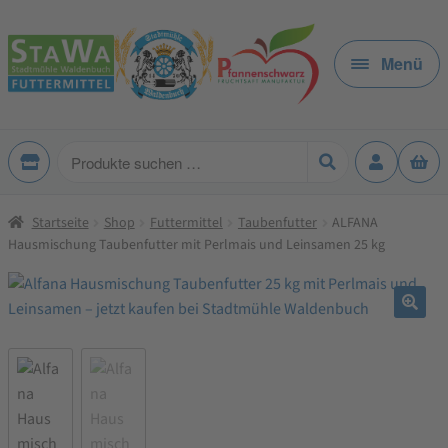
Zur
Zum
Navigation
Inhalt
Menü
springen
springen
Produkte
suchen
Startseite
Shop
Futtermittel
Taubenfutter
ALFANA
Hausmischung Taubenfutter mit Perlmais und Leinsamen 25 kg
🔍