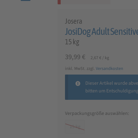
🔍
Josera
JosiDog Adult Sensitiv
15 kg
39,99
€
2,67
€
/
kg
inkl. MwSt.
zzgl.
Versandkosten
Dieser Artikel wurde abv
bitten um Entschuldigung
Verpackungsgröße auswählen:
15 kg