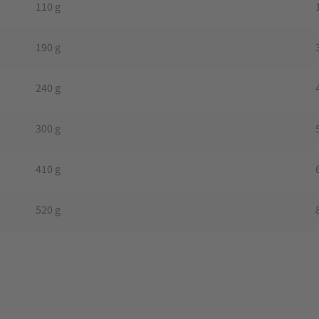
110 g
190 g
240 g
300 g
410 g
520 g