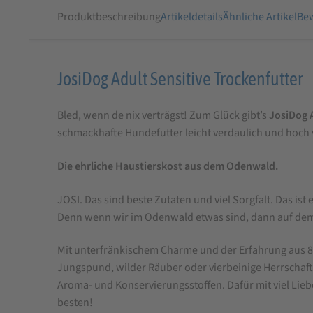
Produktbeschreibung
Artikeldetails
Ähnliche Artikel
Bew
Produktbeschreibung
JosiDog Adult Sensitive Trockenfutter
für
Bled, wenn de nix verträgst! Zum Glück gibt’s
JosiDog A
JosiDog
schmackhafte Hundefutter leicht verdaulich und hoch 
Adult
Sensitive
Die ehrliche Haustierskost aus dem Odenwald.
Trockenfutter
JOSI. Das sind beste Zutaten und viel Sorgfalt. Das i
Denn wenn wir im Odenwald etwas sind, dann auf de
Mit unterfränkischem Charme und der Erfahrung aus 85
Jungspund, wilder Räuber oder vierbeinige Herrschaften
Aroma- und Konservierungsstoffen. Dafür mit viel Lie
besten!