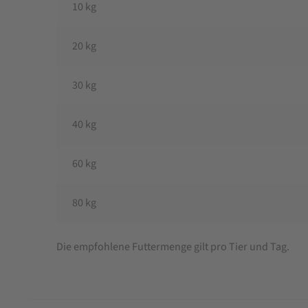
10 kg
20 kg
30 kg
40 kg
60 kg
80 kg
Die empfohlene Futtermenge gilt pro Tier und Tag.