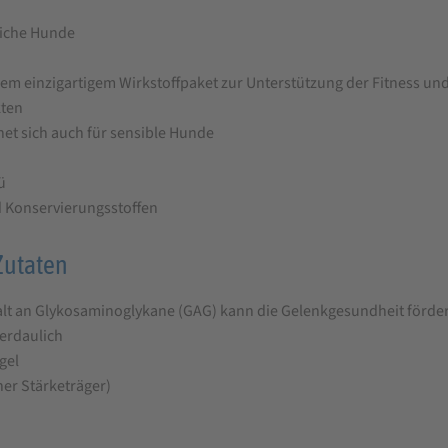
liche Hunde
nem einzigartigem Wirkstoffpaket zur Unterstützung der Fitness u
kten
gnet sich auch für sensible Hunde
ü
d Konservierungsstoffen
Zutaten
lt an Glykosaminoglykane (GAG) kann die Gelenkgesundheit förde
verdaulich
gel
her Stärketräger)