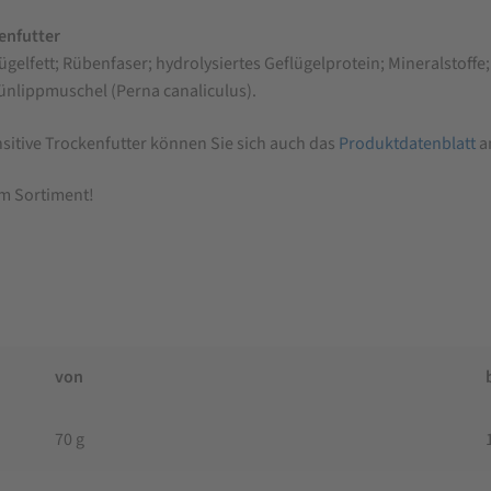
enfutter
ügelfett; Rübenfaser; hydrolysiertes Geflügelprotein; Mineralstoff
ünlippmuschel (Perna canaliculus).
itive Trockenfutter können Sie sich auch das
Produktdatenblatt
a
em Sortiment!
von
70 g