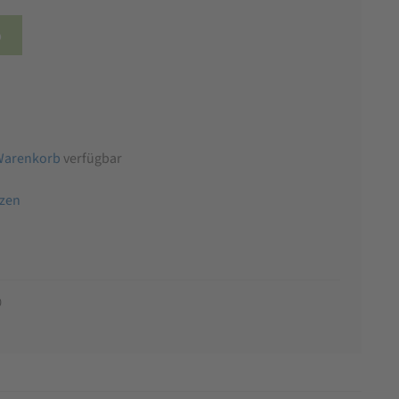
b
Warenkorb
verfügbar
tzen
0