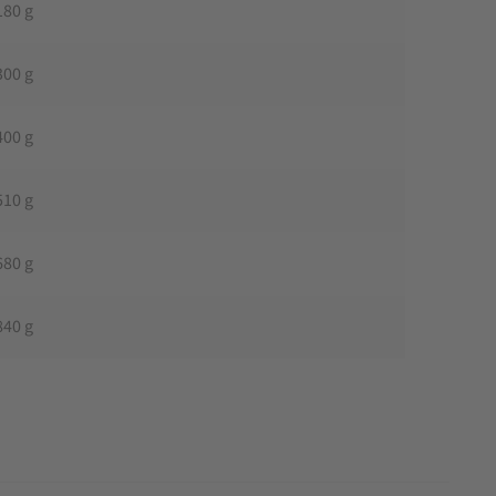
180 g
300 g
400 g
510 g
680 g
840 g