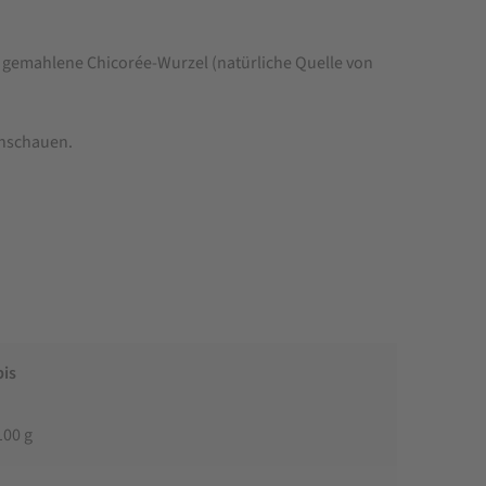
e; gemahlene Chicorée-Wurzel (natürliche Quelle von
nschauen.
bis
100 g