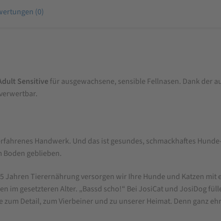
ertungen (0)
dult Sensitive
für ausgewachsene, sensible Fellnasen. Dank der a
verwertbar.
st erfahrenes Handwerk. Und das ist gesundes, schmackhaftes Hunde
m Boden geblieben.
 Jahren Tierernährung versorgen wir Ihre Hunde und Katzen mit ech
 im gesetzteren Alter. „Bassd scho!“ Bei JosiCat und JosiDog fülle
be zum Detail, zum Vierbeiner und zu unserer Heimat. Denn ganz e