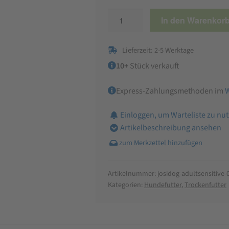
JosiDog
In den Warenkor
Adult
Sensitive
Lieferzeit: 2-5 Werktage
Trockenfutter
Menge
10+
Stück verkauft
Express-Zahlungsmethoden im
Einloggen, um Warteliste zu nu
Artikelbeschreibung ansehen
Artikelnummer:
josidog-adultsensitive-
Kategorien:
Hundefutter
,
Trockenfutter