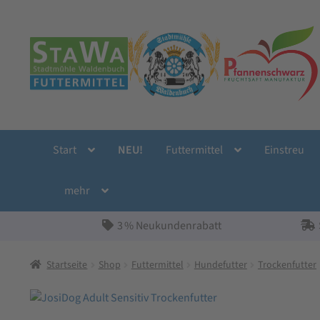
Zur
Zum
Navigation
Inhalt
springen
springen
Start
NEU!
Futtermittel
Einstreu
mehr
3 % Neukundenrabatt
Startseite
Shop
Futtermittel
Hundefutter
Trockenfutter