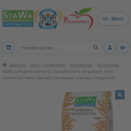
Zur
Zum
Navigation
Inhalt
Menü
springen
springen
Produkte
suchen
Startseite
Shop
Futtermittel
Hühnerfutter
Körnerfutter
StaWa Geflügelkörnermix für Zwerghühner & Ziergeflügel, ohne
Gentechnik | Mohn | Bierhefe | Hanfsamen | Karotten | Oregano-Öl
🔍