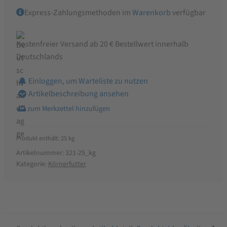
|
Express-Zahlungsmethoden im
Warenkorb
verfügbar
Mohn
|
Bierhefe
Kostenfreier Versand ab 20 € Bestellwert innerhalb
|
Deutschlands
Hanfsamen
|
Einloggen, um Warteliste zu nutzen
Karotten
Artikelbeschreibung ansehen
|
Oregano-
Öl
Produkt enthält: 25
kg
Menge
Artikelnummer:
321-25_kg
Kategorie:
Körnerfutter