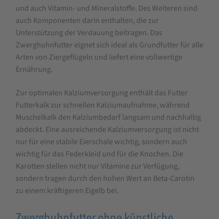
und auch Vitamin- und Mineralstoffe. Des Weiteren sind
Bierhefe
auch Komponenten darin enthalten, die zur
|
Unterstützung der Verdauung beitragen. Das
Hanfsamen
Zwerghuhnfutter eignet sich ideal als Grundfutter für alle
Arten von Ziergeflügeln und liefert eine vollwertige
|
Ernährung.
Karotten
|
Zur optimalen Kalziumversorgung enthält das Futter
Oregano-
Futterkalk zur schnellen Kalziumaufnahme, während
Muschelkalk den Kalziumbedarf langsam und nachhaltig
Öl
abdeckt. Eine ausreichende Kalziumversorgung ist nicht
nur für eine stabile Eierschale wichtig, sondern auch
wichtig für das Federkleid und für die Knochen. Die
Karotten stellen nicht nur Vitamine zur Verfügung,
sondern tragen durch den hohen Wert an Beta-Carotin
zu einem kräftigeren Eigelb bei.
Zwerghuhnfutter ohne künstliche