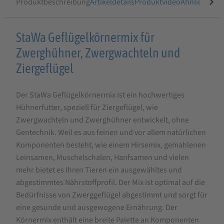
Produktbeschreibung
Artikeldetails
Produktvideo
Ähnliche Arti
Produktbeschreibung
StaWa Geflügelkörnermix für
für
Zwerghühner, Zwergwachteln und
StaWa
Ziergeflügel
Geflügelkörnermix
Der StaWa Geflügelkörnermix ist ein hochwertiges
für
Hühnerfutter, speziell für Ziergeflügel, wie
Zwerghühner
Zwergwachteln und Zwerghühner entwickelt, ohne
&
Gentechnik. Weil es aus feinen und vor allem natürlichen
Ziergeflügel,
Komponenten besteht, wie einem Hirsemix, gemahlenen
Leinsamen, Muschelschalen, Hanfsamen und vielen
ohne
mehr bietet es Ihren Tieren ein ausgewähltes und
Gentechnik
abgestimmtes Nährstoffprofil. Der Mix ist optimal auf die
|
Bedürfnisse von Zwerggeflügel abgestimmt und sorgt für
Mohn
eine gesunde und ausgewogene Ernährung. Der
Körnermix enthält eine breite Palette an Komponenten
|