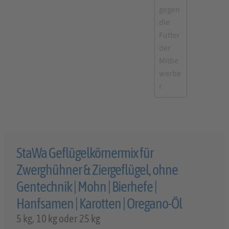
StaWa Geflügelkörnermix für
Zwerghühner & Ziergeflügel, ohne
Gentechnik | Mohn | Bierhefe |
Hanfsamen | Karotten | Oregano-Öl
5 kg, 10 kg oder 25 kg