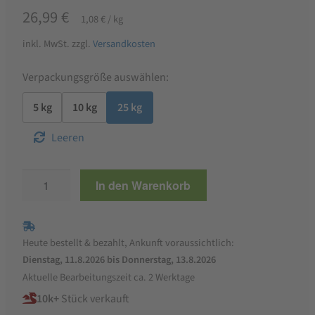
26,99
€
1,08
€
/
kg
inkl. MwSt.
zzgl.
Versandkosten
Verpackungsgröße auswählen:
5 kg
10 kg
25 kg
Leeren
StaWa
In den Warenkorb
Geflügelkörnermix
für
Zwerghühner
Heute bestellt & bezahlt, Ankunft voraussichtlich:
&
Dienstag, 11.8.2026 bis Donnerstag, 13.8.2026
Ziergeflügel,
Aktuelle Bearbeitungszeit ca. 2 Werktage
ohne
10k+
Stück verkauft
Gentechnik