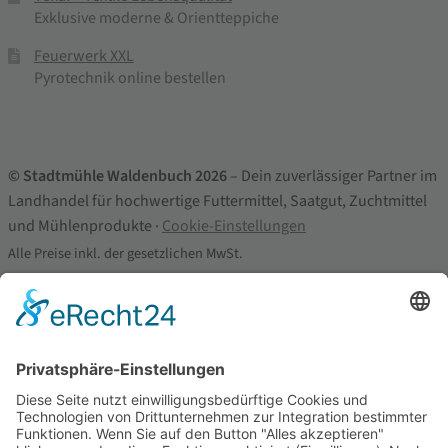
Exklusive moderne & Orientteppiche
Feuerwerk XXL
Pyrotechnik online bestellen
© Stadtmühle Waldenbuch 2026
– Dein zuverlässiger Partner im
Landhandel für hochwertige Futtermittel, Saatgut, Zuchtmittel
und Mühlenprodukte ·
Cookie-Einstellungen
Alle Preise inkl. der gesetzlichen MwSt.
Die durchgestrichenen Preise entsprechen dem bisherigen Preis in
diesem Online-Shop.