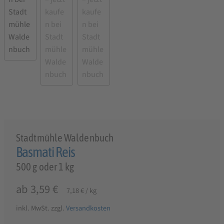
Stadtmühle Waldenbuch
Basmati Reis
500 g oder 1 kg
ab
3,59
€
7,18
€
/
kg
inkl. MwSt.
zzgl.
Versandkosten