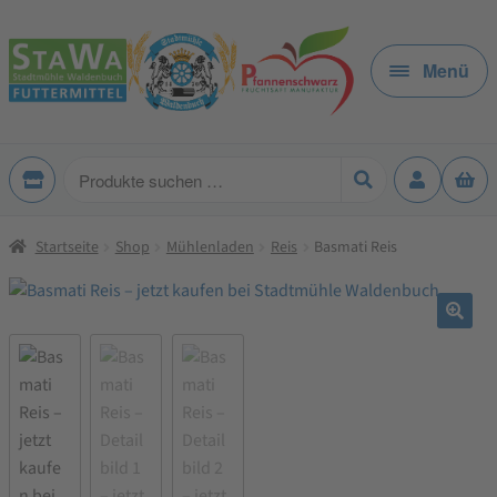
Zur
Zum
Navigation
Inhalt
Menü
springen
springen
Produkte
suchen
Startseite
Shop
Mühlenladen
Reis
Basmati Reis
🔍