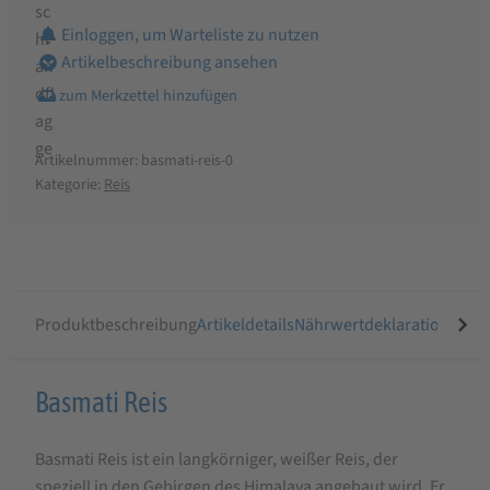
Einloggen, um Warteliste zu nutzen
Artikelbeschreibung ansehen
Artikelnummer:
basmati-reis-0
Kategorie:
Reis
Produktbeschreibung
Artikeldetails
Nährwertdeklaration
Ähnli
Produktbeschreibung
Basmati Reis
für
Basmati Reis ist ein langkörniger, weißer Reis, der
Basmati
speziell in den Gebirgen des Himalaya angebaut wird. Er