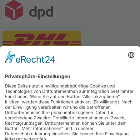
PARTNERSHOPS
Tekal – Textile Lebensqualität
Exklusive moderne & Orientteppiche
Feuerwerk XXL
Pyrotechnik online bestellen