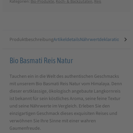
Kategorien:
Bio-Produkte
,
Koch- & Backzutaten
,
Reis
Produktbeschreibung
Artikeldetails
Nährwertdeklaration
Ähnli
Produktbeschreibung
Bio Basmati Reis Natur
für
Tauchen ein in die Welt des authentischen Geschmacks
Bio
mit unserem Bio Basmati Reis Natur vom Himalaya. Denn
Basmati
dieser erstklassige, ökologisch angebaute Langkornreis
Reis
ist bekannt für sein köstliches Aroma, seine feine Textur
Natur
und seine Nährwerte im Vergleich. Erleben Sie den
einzigartigen Geschmack dieses exquisiten Reises und
verwöhnen Sie Ihre Sinne mit einer wahren
Gaumenfreude.