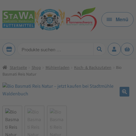
Zur
Zum
Navigation
Inhalt
Menü
springen
springen
Produkte
suchen
Startseite
Shop
Mühlenladen
Koch- & Backzutaten
Bio
Basmati Reis Natur
🔍