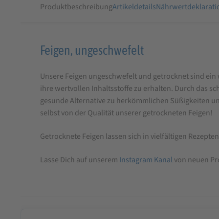
Produktbeschreibung
Artikeldetails
Nährwertdeklarati
Produktbeschreibung
Feigen, ungeschwefelt
für
Unsere Feigen ungeschwefelt und getrocknet sind ein 
Feigen,
ihre wertvollen Inhaltsstoffe zu erhalten. Durch das 
ungeschwefelt
gesunde Alternative zu herkömmlichen Süßigkeiten und
selbst von der Qualität unserer getrockneten Feigen!
Getrocknete Feigen lassen sich in vielfältigen Rezept
Lasse Dich auf unserem
Instagram Kanal
von neuen Pro