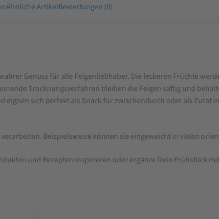
on
Ähnliche Artikel
Bewertungen (0)
wahrer Genuss für alle Feigenliebhaber. Die leckeren Früchte wer
schonende Trocknungsverfahren bleiben die Feigen saftig und behalt
 eignen sich perfekt als Snack für zwischendurch oder als Zutat i
en verarbeiten. Beispielsweise können sie eingeweicht in vielen o
dukten und Rezepten inspirieren oder ergänze Dein Frühstück mit