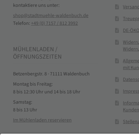
kontaktiere uns unter:
Versand
shop@stadtmuehle-waldenbuch.de
Treuep
Telefon:
+49 (0) 7157 / 812 3992
DE-ÖKO
Widerr
MÜHLENLADEN /
Widerr
ÖFFNUNGSZEITEN
Allgem
mit Ku
Betzenbergstr. 8 · 71111 Waldenbuch
Datens
Montag bis Freitag:
Impres
8 bis 12:30 Uhr und 14 bis 18 Uhr
Samstag:
Informa
Kunden
8 bis 13 Uhr
Im Mühlenladen reservieren
Stelle