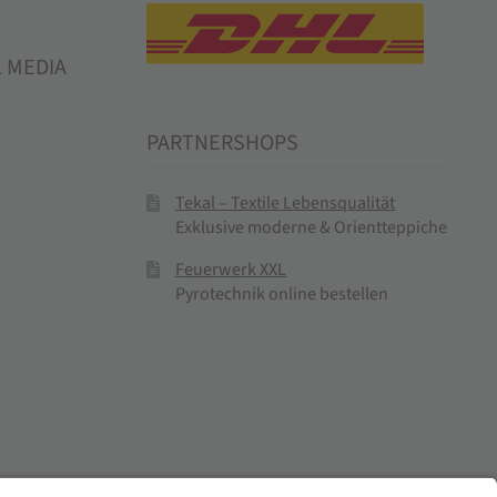
L MEDIA
PARTNERSHOPS
Tekal – Textile Lebensqualität
Exklusive moderne & Orientteppiche
Feuerwerk XXL
Pyrotechnik online bestellen