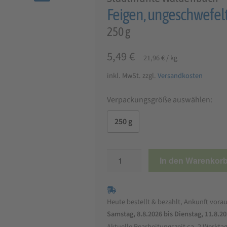
🔍
Feigen, ungeschwefel
250 g
5,49
€
21,96
€
/
kg
inkl. MwSt.
zzgl.
Versandkosten
Verpackungsgröße auswählen:
250 g
Feigen,
In den Warenkor
ungeschwefelt
Menge
Heute bestellt & bezahlt, Ankunft vorau
Samstag, 8.8.2026 bis Dienstag, 11.8.2
Aktuelle Bearbeitungszeit ca. 2 Werkta