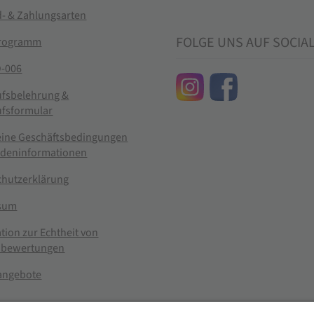
- & Zahlungsarten
FOLGE UNS AUF SOCIA
rogramm
-006
ufsbelehrung &
ufsformular
eine Geschäftsbedingungen
ndeninformationen
chutzerklärung
sum
tion zur Echtheit von
bewertungen
nangebote