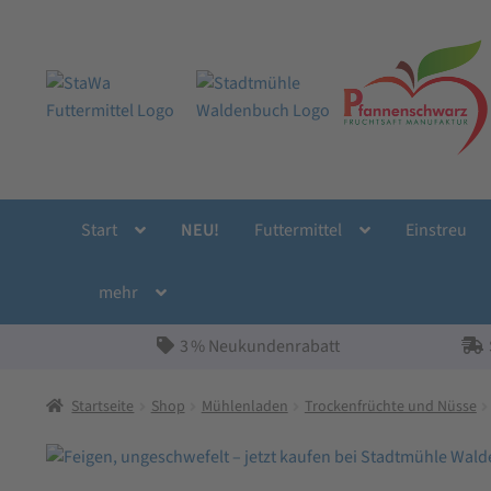
Zur
Zum
Navigation
Inhalt
springen
springen
Start
NEU!
Futtermittel
Einstreu
mehr
3 % Neukundenrabatt
Startseite
Shop
Mühlenladen
Trockenfrüchte und Nüsse