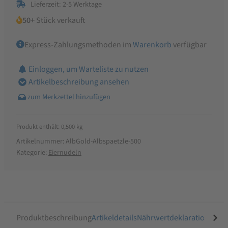
Lieferzeit: 2-5 Werktage
Menge
50+
Stück verkauft
Express-Zahlungsmethoden im
Warenkorb
verfügbar
Einloggen, um Warteliste zu nutzen
Artikelbeschreibung ansehen
Produkt enthält: 0,500
kg
Artikelnummer:
AlbGold-Albspaetzle-500
Kategorie:
Eiernudeln
Produktbeschreibung
Artikeldetails
Nährwertdeklaration
Ähnli