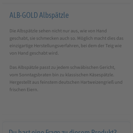
Produktbeschreibung
ALB-GOLD Albspätzle
für
Die Albspätzle sehen nicht nur aus, wie von Hand
ALB-
geschabt, sie schmecken auch so. Möglich macht dies das
GOLD
einzigartige Herstellungsverfahren, bei dem der Teig wie
Albspätzle
von Hand geschabt wird.
Das Albspätzle passt zu jedem schwäbischen Gericht,
vom Sonntagsbraten bin zu klassischen Käsespätzle.
Hergestellt aus feinstem deutschen Hartweizengrieß und
frischen Eiern.
Du hast eine Frage zu diesem Produkt?