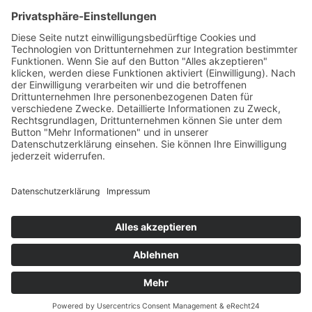
PARTNERSHOPS
Tekal – Textile Lebensqualität
Exklusive moderne & Orientteppiche
Feuerwerk XXL
Pyrotechnik online bestellen
© Stadtmühle Waldenbuch 2026
– Dein zuverlässiger Partner im
Landhandel für hochwertige Futtermittel, Saatgut, Zuchtmittel
und Mühlenprodukte ·
Cookie-Einstellungen
Alle Preise inkl. der gesetzlichen MwSt.
Die durchgestrichenen Preise entsprechen dem bisherigen Preis in
diesem Online-Shop.