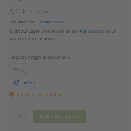
3,09
€
6,18
€
/
kg
inkl. MwSt.
zzgl.
Versandkosten
Nicht auf Lager
. Wende dich an den
Kundenservice
für
weitere Informationen.
Verpackungsgröße auswählen:
500 g
Leeren
derzeit nicht verfügbar
ALB-
In den Warenkorb
GOLD
Albspätzle