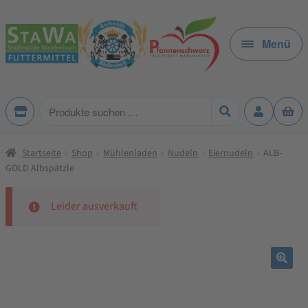
Zur
Zum
Navigation
Inhalt
Menü
springen
springen
Produkte
suchen
Startseite
Shop
Mühlenladen
Nudeln
Eiernudeln
ALB-
GOLD Albspätzle
Leider ausverkauft
🔍