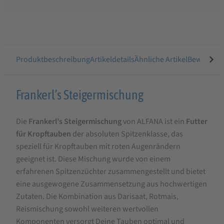
Produktbeschreibung
Artikeldetails
Ähnliche Artikel
Bewertung
Produktbeschreibung
Frankerl’s Steigermischung
für
Die
Frankerl’s Steigermischung
von ALFANA ist ein
Futter
ALFANA
für Kropftauben
der absoluten Spitzenklasse, das
Frankerl’s
speziell für Kropftauben mit roten Augenrändern
Steigermischung
geeignet ist. Diese Mischung wurde von einem
Taubenfutter
erfahrenen Spitzenzüchter zusammengestellt und bietet
eine ausgewogene Zusammensetzung aus hochwertigen
25
Zutaten. Die Kombination aus Darisaat, Rotmais,
kg
Reismischung sowohl weiteren wertvollen
Komponenten versorgt Deine Tauben optimal und