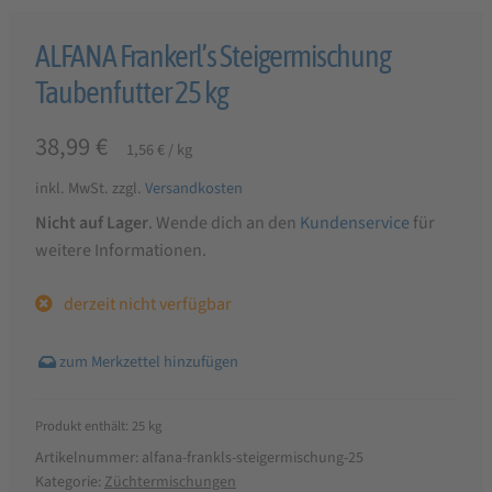
ALFANA Frankerl’s Steigermischung
Taubenfutter 25 kg
38,99
€
1,56
€
/
kg
inkl. MwSt.
zzgl.
Versandkosten
Nicht auf Lager
. Wende dich an den
Kundenservice
für
weitere Informationen.
derzeit nicht verfügbar
Produkt enthält: 25
kg
Artikelnummer:
alfana-frankls-steigermischung-25
Kategorie:
Züchtermischungen