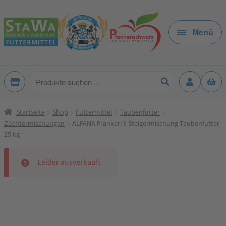
Zur
Zum
Navigation
Inhalt
Menü
springen
springen
Produkte
suchen
Startseite
Shop
Futtermittel
Taubenfutter
Züchtermischungen
ALFANA Frankerl’s Steigermischung Taubenfutter
25 kg
Leider ausverkauft