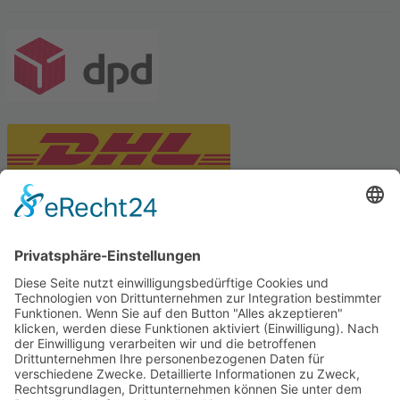
PARTNERSHOPS
Tekal – Textile Lebensqualität
Exklusive moderne & Orientteppiche
Feuerwerk XXL
Pyrotechnik online bestellen