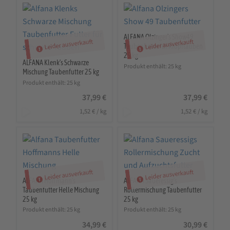
ALFANA Olzinger’s Show49
Leider ausverkauft
Leider ausverkauft
Taubenfutter für Kropftauben
25 kg
ALFANA Klenk’s Schwarze
Produkt enthält: 25
kg
Mischung Taubenfutter 25 kg
Produkt enthält: 25
kg
37,99
€
37,99
€
1,52
€
/
kg
1,52
€
/
kg
Leider ausverkauft
Leider ausverkauft
ALFANA Hoffmann’s
ALFANA Saueressig’s
Taubenfutter Helle Mischung
Rollermischung Taubenfutter
25 kg
25 kg
Produkt enthält: 25
kg
Produkt enthält: 25
kg
34,99
€
30,99
€