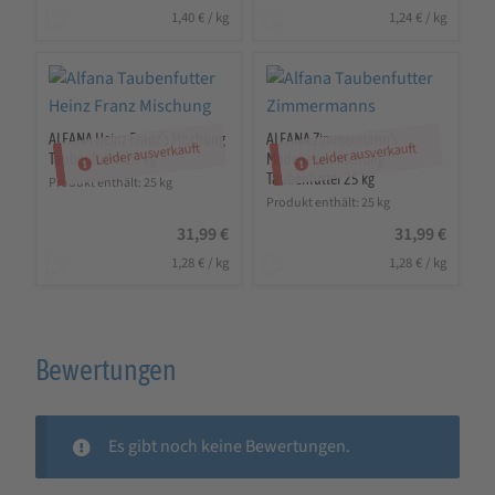
1,40
€
/
kg
1,24
€
/
kg
ALFANA Heinz Franz’s Mischung
ALFANA Zimmermann’s
Leider ausverkauft
Leider ausverkauft
Taubenfutter 25 kg
Modenesermischung
Taubenfutter 25 kg
Produkt enthält: 25
kg
Produkt enthält: 25
kg
31,99
€
31,99
€
1,28
€
/
kg
1,28
€
/
kg
Bewertungen
Es gibt noch keine Bewertungen.