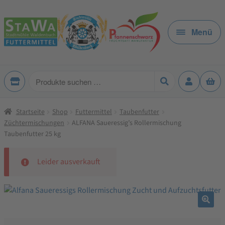
Zur
Zum
Navigation
Inhalt
Menü
springen
springen
Produkte
suchen
Startseite
Shop
Futtermittel
Taubenfutter
Züchtermischungen
ALFANA Saueressig’s Rollermischung
Taubenfutter 25 kg
Leider ausverkauft
🔍