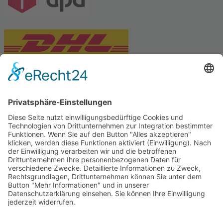
PARTNERSHOPS
Tekal – Textile Lebensqualität
Exklusive moderne & Orientteppiche
Feuerwerk XXL
Pyrotechnik online bestellen
© Stadtmühle Waldenbuch 2026
– Dein zuverlässiger Partner im
Landhandel für hochwertige Futtermittel, Saatgut, Zuchtmittel