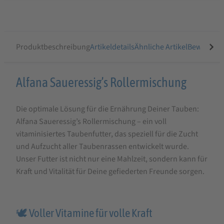
Produktbeschreibung
Artikeldetails
Ähnliche Artikel
Bewertung
Produktbeschreibung
Alfana Saueressig’s Rollermischung
für
Die optimale Lösung für die Ernährung Deiner Tauben:
ALFANA
Alfana Saueressig’s Rollermischung – ein voll
Saueressig’s
vitaminisiertes Taubenfutter, das speziell für die Zucht
Rollermischung
und Aufzucht aller Taubenrassen entwickelt wurde.
Taubenfutter
Unser Futter ist nicht nur eine Mahlzeit, sondern kann für
Kraft und Vitalität für Deine gefiederten Freunde sorgen.
25
kg
🕊️ Voller Vitamine für volle Kraft