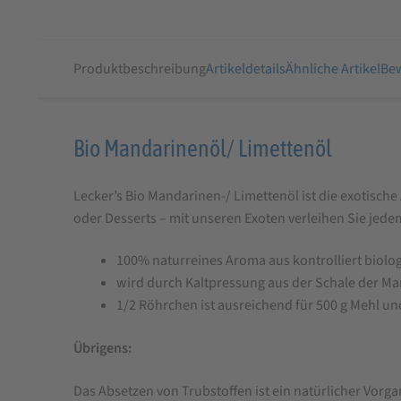
Produktbeschreibung
Artikeldetails
Ähnliche Artikel
Bew
Produktbeschreibung
Bio Mandarinenöl/ Limettenöl
für
Lecker’s Bio Mandarinen-/ Limettenöl ist die exotisch
Bio
oder Desserts – mit unseren Exoten verleihen Sie jed
Mandarinenöl/
Limettenöl
100% naturreines Aroma aus kontrolliert biol
wird durch Kaltpressung aus der Schale der Mand
1/2 Röhrchen ist ausreichend für 500 g Mehl und
Übrigens:
Das Absetzen von Trubstoffen ist ein natürlicher Vorga