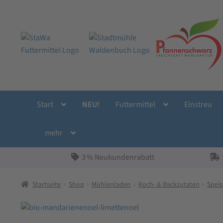
Zur
Zum
Navigation
Inhalt
springen
springen
Start
NEU!
Futtermittel
Einstreu
mehr
3 % Neukundenrabatt
Startseite
Shop
Mühlenladen
Koch- & Backzutaten
Speis