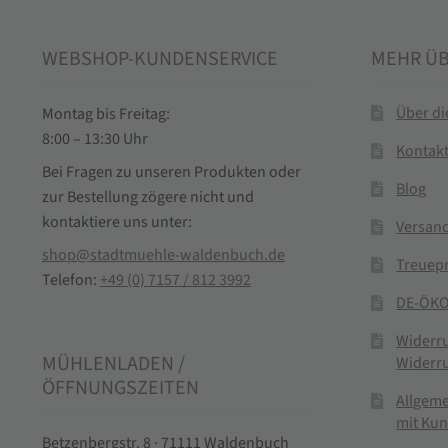
WEBSHOP-KUNDENSERVICE
MEHR Ü
Über d
Montag bis Freitag:
8:00 – 13:30 Uhr
Kontak
Bei Fragen zu unseren Produkten oder
Blog
zur Bestellung zögere nicht und
kontaktiere uns unter:
Versand
shop@stadtmuehle-waldenbuch.de
Treuep
Telefon:
+49 (0) 7157 / 812 3992
DE-ÖKO
Widerr
MÜHLENLADEN /
Widerr
ÖFFNUNGSZEITEN
Allgem
mit Ku
Betzenbergstr. 8 · 71111 Waldenbuch