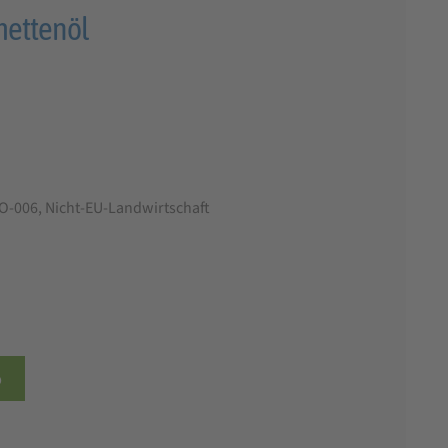
mettenöl
b