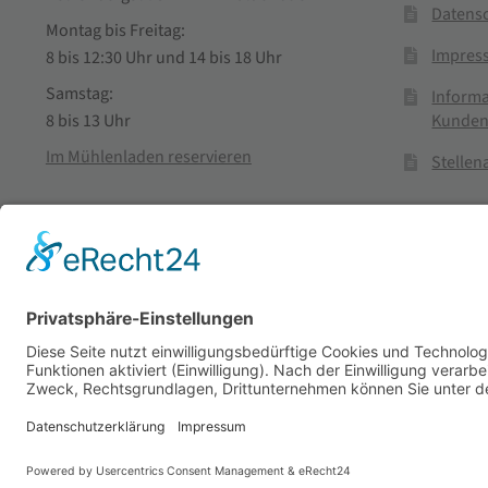
Datens
Montag bis Freitag:
Impres
8 bis 12:30 Uhr und 14 bis 18 Uhr
Samstag:
Informa
Kunden
8 bis 13 Uhr
Im Mühlenladen reservieren
Stelle
Vertra
© Stadtmühle Waldenbuch 2026
– Dein zuverlässiger Partn
Alle Preise inkl. der gesetzlichen MwSt.
Die durchgestrichenen Prei