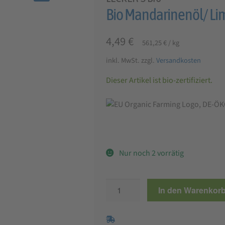
🔍
Bio Mandarinenöl/ Li
4,49
€
561,25
€
/
kg
inkl. MwSt.
zzgl.
Versandkosten
Dieser Artikel ist bio-zertifiziert.
Nur noch 2 vorrätig
Bio
In den Warenkor
Mandarinenöl/
Limettenöl
Menge