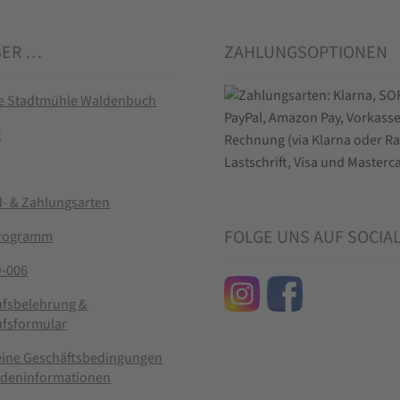
BER …
ZAHLUNGSOPTIONEN
ie Stadtmühle Waldenbuch
t
- & Zahlungsarten
FOLGE UNS AUF SOCIA
rogramm
-006
ufsbelehrung &
ufsformular
eine Geschäftsbedingungen
ndeninformationen