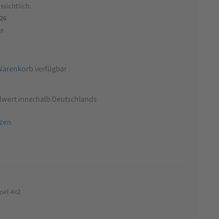
ssichtlich:
026
ge
Warenkorb
verfügbar
llwert innerhalb Deutschlands
tzen
oel-4x2