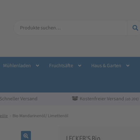
Suche
nach:
Mühlenladen
Fruchtsäfte
Haus & Garten
Schneller Versand
Kostenfreier Versand
(ab 20 €)
eöle
Bio Mandarinenöl/ Limettenöl
LECKER'S Bio