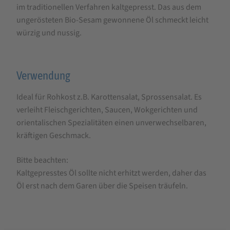
im traditionellen Verfahren kaltgepresst. Das aus dem
Ditzingen
ungerösteten Bio-Sesam gewonnene Öl schmeckt leicht
Bio-
würzig und nussig.
Sesamöl,
kaltgepresst
Verwendung
Ideal für Rohkost z.B. Karottensalat, Sprossensalat. Es
verleiht Fleischgerichten, Saucen, Wokgerichten und
orientalischen Spezialitäten einen unverwechselbaren,
kräftigen Geschmack.
Bitte beachten:
Kaltgepresstes Öl sollte nicht erhitzt werden, daher das
Öl erst nach dem Garen über die Speisen träufeln.