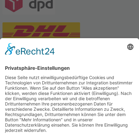
PARTNERSHOPS
Tekal – Textile Lebensqualität
Exklusive moderne & Orientteppiche
Feuerwerk XXL
Pyrotechnik online bestellen
© Stadtmühle Waldenbuch 2026
– Dein zuverlässiger Partner im