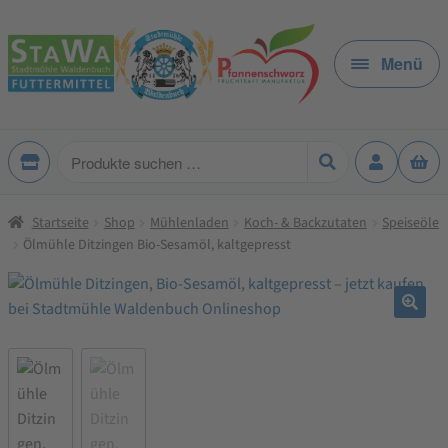
Zur
Zum
Navigation
Inhalt
Menü
springen
springen
Produkte
suchen
Startseite
Shop
Mühlenladen
Koch- & Backzutaten
Speiseöle
Ölmühle Ditzingen Bio-Sesamöl, kaltgepresst
🔍