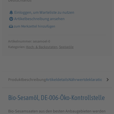
Deutschlands
Einloggen, um Warteliste zu nutzen
Artikelbeschreibung ansehen
Artikelnummer:
sesamoel-0
Kategorien:
Koch- & Backzutaten
,
Speiseöle
Produktbeschreibung
Artikeldetails
Nährwertdeklaration
Ähnli
Produktbeschreibung
Bio-Sesamöl, DE-006-Öko-Kontrollstelle
für
Bio-Sesamsaaten aus den besten Anbaugebieten werden
Ölmühle