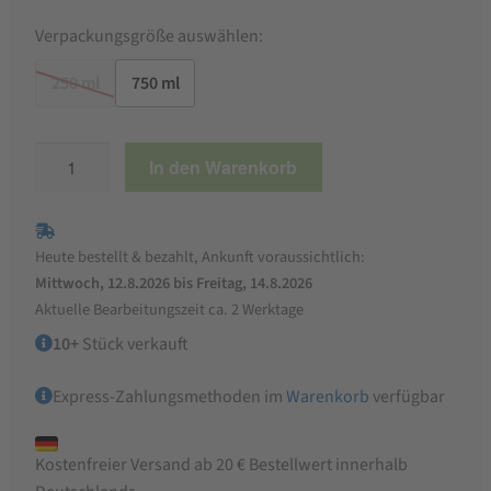
Verpackungsgröße auswählen:
250 ml
750 ml
Ölmühle
In den Warenkorb
Ditzingen
Bio-
Sesamöl,
Heute bestellt & bezahlt, Ankunft voraussichtlich:
kaltgepresst
Mittwoch, 12.8.2026 bis Freitag, 14.8.2026
Menge
Aktuelle Bearbeitungszeit ca. 2 Werktage
10+
Stück verkauft
Express-Zahlungsmethoden im
Warenkorb
verfügbar
Kostenfreier Versand ab 20 € Bestellwert innerhalb