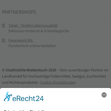
PARTNERSHOPS
Tekal – Textile Lebensqualität
Exklusive moderne & Orientteppiche
Feuerwerk XXL
Pyrotechnik online bestellen
© Stadtmühle Waldenbuch 2026
– Dein zuverlässiger Partner im
Landhandel für hochwertige Futtermittel, Saatgut, Zuchtmittel
und Mühlenprodukte ·
Cookie-Einstellungen
Alle Preise inkl. der gesetzlichen MwSt.
Die durchgestrichenen Preise entsprechen dem bisherigen Preis in
diesem Online-Shop.