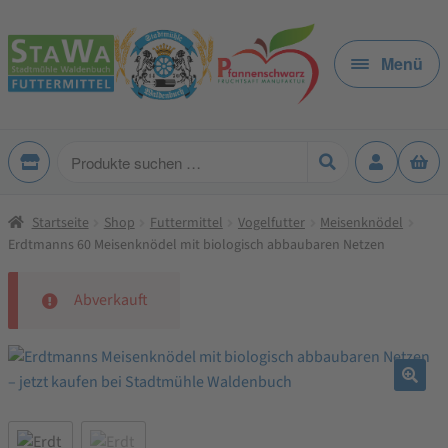
Zur
Zum
Navigation
Inhalt
Menü
springen
springen
Produkte
suchen
Startseite
Shop
Futtermittel
Vogelfutter
Meisenknödel
Erdtmanns 60 Meisenknödel mit biologisch abbaubaren Netzen
Abverkauft
🔍