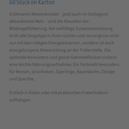
60 Stück im Karton
60
Meisenknödel
Erdtmanns Meisenknödel – jetzt auch im biologisch
mit
abbaubarem Netz – sind die Klassiker der
biologisch
Wildvogelfütterung. Die vielfältige Zusammensetzung
lockt alle Singvögel in Ihren Garten und versorgt sie nicht
abbaubaren
nur mit den nötigen Energiereserven, sondern ist auch
Netzen
eine gelungene Abwechslung an der Futterstelle. Die
optimale Konsistenz und ganze Getreideflocken sichern
eine leichte Nahrungsaufnahme. Ein Festmahl besonders
für Meisen, Grünfinken, Sperlinge, Baumläufer, Zeisige
und Spechte.
Einfach in Ästen oder mit praktischen Futterhaltern
aufhängen.