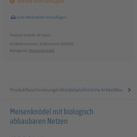
derzeit nicht verfügbar
Produkt enthält: 60
Stück
Artikelnummer:
erdtmanns-025500
Kategorie:
Meisenknödel
Produktbeschreibung
Artikeldetails
Ähnliche Artikel
Bewertung
Produktbeschreibung
Meisenknödel mit biologisch
für
abbaubaren Netzen
Erdtmanns