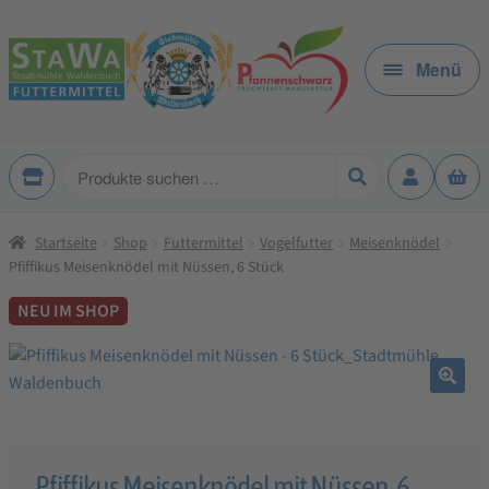
Zur
Zum
Navigation
Inhalt
Menü
springen
springen
Produkte
suchen
Startseite
Shop
Futtermittel
Vogelfutter
Meisenknödel
Pfiffikus Meisenknödel mit Nüssen, 6 Stück
NEU IM SHOP
🔍
Pfiffikus Meisenknödel mit Nüssen, 6