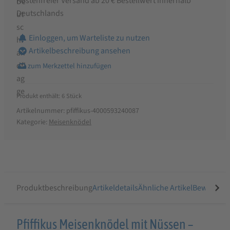
Kostenfreier Versand ab 20 € Bestellwert innerhalb
Deutschlands
Einloggen, um Warteliste zu nutzen
Artikelbeschreibung ansehen
Produkt enthält: 6
Stück
Artikelnummer:
pfiffikus-4000593240087
Kategorie:
Meisenknödel
Produktbeschreibung
Artikeldetails
Ähnliche Artikel
Bewertung
Produktbeschreibung
Pfiffikus Meisenknödel mit Nüssen –