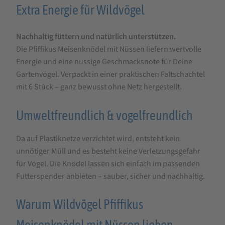
für
Extra Energie für Wildvögel
Pfiffikus
Nachhaltig füttern und natürlich unterstützen.
Meisenknödel
Die Pfiffikus Meisenknödel mit Nüssen liefern wertvolle
mit
Energie und eine nussige Geschmacksnote für Deine
Nüssen,
Gartenvögel. Verpackt in einer praktischen Faltschachtel
6
mit 6 Stück – ganz bewusst ohne Netz hergestellt.
Stück
Umweltfreundlich & vogelfreundlich
Da auf Plastiknetze verzichtet wird, entsteht kein
unnötiger Müll und es besteht keine Verletzungsgefahr
für Vögel. Die Knödel lassen sich einfach im passenden
Futterspender anbieten – sauber, sicher und nachhaltig.
Warum Wildvögel Pfiffikus
Meisenknödel mit Nüssen lieben