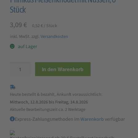
Stück
3,09
€
0,52
€
/
Stück
inkl. MwSt.
zzgl.
Versandkosten
auf Lager
Pfiffikus
In den Warenkorb
Meisenknödel
mit
Nüssen,
Heute bestellt & bezahlt, Ankunft voraussichtlich:
6
Mittwoch, 12.8.2026 bis Freitag, 14.8.2026
Stück
Aktuelle Bearbeitungszeit ca. 2 Werktage
Menge
Express-Zahlungsmethoden im
Warenkorb
verfügbar