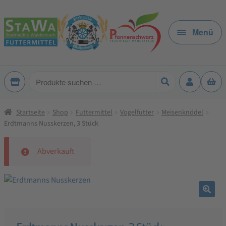
Zur
Zum
Navigation
Inhalt
Menü
springen
springen
Produkte
suchen
Startseite
Shop
Futtermittel
Vogelfutter
Meisenknödel
Erdtmanns Nusskerzen, 3 Stück
Abverkauft
🔍