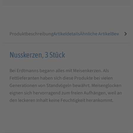
Produktbeschreibung
Artikeldetails
Ähnliche Artikel
Bewertung
Produktbeschreibung
Nusskerzen, 3 Stück
für
Bei Erdtmanns begann alles mit Meisenkerzen. Als
Erdtmanns
Fettlieferanten haben sich diese Produkte bei vielen
Nusskerzen,
Generationen von Standvögeln bewährt. Meisenglocken
3
eignen sich hervorragend zum freien Aufhängen, weil an
Stück
den leckeren Inhalt keine Feuchtigkeit herankommt.