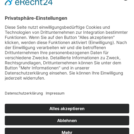
PARTNERSHOPS
Tekal – Textile Lebensqualität
Exklusive moderne & Orientteppiche
Feuerwerk XXL
Pyrotechnik online bestellen
© Stadtmühle Waldenbuch 2026
– Dein zuverlässiger Partner im
Landhandel für hochwertige Futtermittel, Saatgut, Zuchtmittel
und Mühlenprodukte ·
Cookie-Einstellungen
Alle Preise inkl. der gesetzlichen MwSt.
Die durchgestrichenen Preise entsprechen dem bisherigen Preis in
diesem Online-Shop.