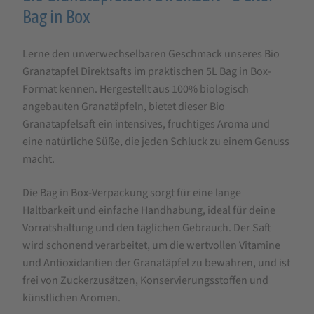
für
Bag in Box
Bio
Lerne den unverwechselbaren Geschmack unseres Bio
Granatapfelsaft
Granatapfel Direktsafts im praktischen 5L Bag in Box-
100%
Format kennen. Hergestellt aus 100% biologisch
Direktsaft
angebauten Granatäpfeln, bietet dieser Bio
Bag-
Granatapfelsaft ein intensives, fruchtiges Aroma und
eine natürliche Süße, die jeden Schluck zu einem Genuss
in-
macht.
Box
5
Die Bag in Box-Verpackung sorgt für eine lange
L
Haltbarkeit und einfache Handhabung, ideal für deine
Vorratshaltung und den täglichen Gebrauch. Der Saft
wird schonend verarbeitet, um die wertvollen Vitamine
und Antioxidantien der Granatäpfel zu bewahren, und ist
frei von Zuckerzusätzen, Konservierungsstoffen und
künstlichen Aromen.