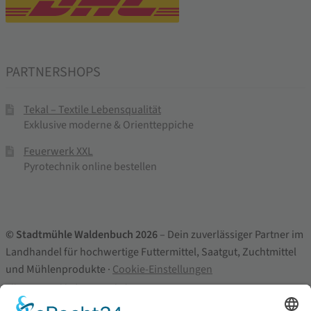
PARTNERSHOPS
Tekal – Textile Lebensqualität
Exklusive moderne & Orientteppiche
Feuerwerk XXL
Pyrotechnik online bestellen
© Stadtmühle Waldenbuch 2026
– Dein zuverlässiger Partner im
Landhandel für hochwertige Futtermittel, Saatgut, Zuchtmittel
und Mühlenprodukte ·
Cookie-Einstellungen
Alle Preise inkl. der gesetzlichen MwSt.
Die durchgestrichenen Preise entsprechen dem bisherigen Preis in