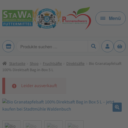
Zur
Zum
Navigation
Inhalt
Menü
springen
springen
Produkte
suchen
Startseite
Shop
Fruchtsäfte
Direktsäfte
Bio Granatapfelsaft
100% Direktsaft Bag-in-Box 5 L
Leider ausverkauft
🔍