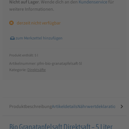
Nicht auf Lager
. Wende dich an den
Kundenservice
für
weitere Informationen.
derzeit nicht verfügbar
Produkt enthält: 5
l
Artikelnummer:
pfm-bio-granatapfelsaft-5l
Kategorie:
Direktsäfte
Produktbeschreibung
Artikeldetails
Nährwertdeklaration
Ähnli
Produktbeschreibung
Bio Granatapfelsaft Direktsaft – 5 Liter