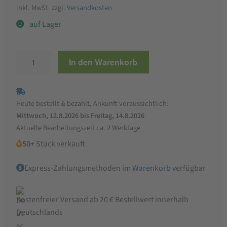
inkl. MwSt.
zzgl.
Versandkosten
auf Lager
SEITZ
In den Warenkorb
Glutenfrei
Spaghetti
500g
Heute bestellt & bezahlt, Ankunft voraussichtlich:
Menge
Mittwoch, 12.8.2026 bis Freitag, 14.8.2026
Aktuelle Bearbeitungszeit ca. 2 Werktage
50+
Stück verkauft
Express-Zahlungsmethoden im
Warenkorb
verfügbar
Kostenfreier Versand ab 20 € Bestellwert innerhalb
Deutschlands