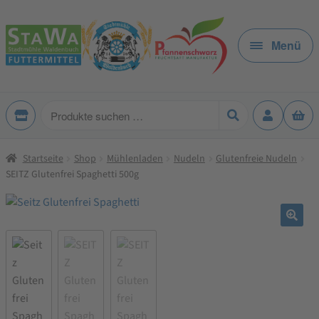
Zur
Zum
Navigation
Inhalt
Menü
springen
springen
Produkte
suchen
Startseite
Shop
Mühlenladen
Nudeln
Glutenfreie Nudeln
SEITZ Glutenfrei Spaghetti 500g
🔍