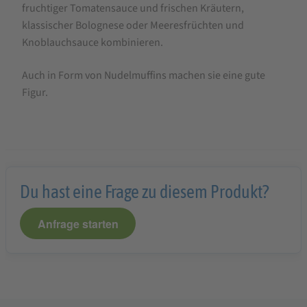
fruchtiger Tomatensauce und frischen Kräutern,
Glutenfrei
klassischer Bolognese oder Meeresfrüchten und
Spaghetti
Knoblauchsauce kombinieren.
500g
Auch in Form von Nudelmuffins machen sie eine gute
Figur.
Du hast eine Frage zu diesem Produkt?
Anfrage starten