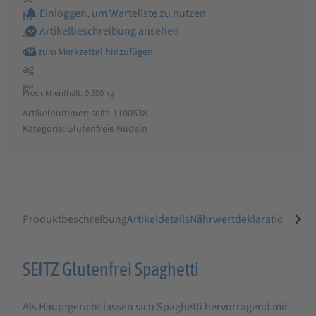
Einloggen, um Warteliste zu nutzen
Artikelbeschreibung ansehen
Produkt enthält: 0,500
kg
Artikelnummer:
seitz-1100538
Kategorie:
Glutenfreie Nudeln
Produktbeschreibung
Artikeldetails
Nährwertdeklaration
Ähnli
Produktbeschreibung
SEITZ Glutenfrei Spaghetti
für
Als Hauptgericht lassen sich Spaghetti hervorragend mit
SEITZ