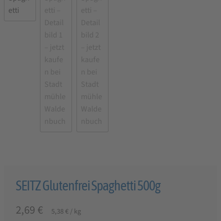
SEITZ Glutenfrei Spaghetti 500g
2,69
€
5,38
€
/
kg