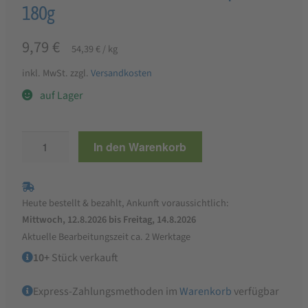
180g
9,79
€
54,39
€
/
kg
inkl. MwSt.
zzgl.
Versandkosten
auf Lager
FRANTOIO
In den Warenkorb
BIANCO
Chili-
Schoten
Heute bestellt & bezahlt, Ankunft voraussichtlich:
gefüllt
Mittwoch, 12.8.2026 bis Freitag, 14.8.2026
mit
Aktuelle Bearbeitungszeit ca. 2 Werktage
Thunfisch,
10+
Stück verkauft
Sardellen
und
Express-Zahlungsmethoden im
Warenkorb
verfügbar
Karpern