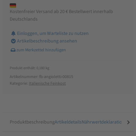
180g
Menge
Kostenfreier Versand ab 20 € Bestellwert innerhalb
Deutschlands
Einloggen, um Warteliste zu nutzen
Artikelbeschreibung ansehen
Produkt enthält: 0,180
kg
Artikelnummer:
fb-angioletti-00815
Kategorie:
Italienische Feinkost
Produktbeschreibung
Artikeldetails
Nährwertdeklaration
Ähnli