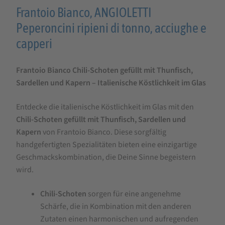
Produktbeschreibung
Frantoio Bianco, ANGIOLETTI
für
Peperoncini ripieni di tonno, acciughe e
FRANTOIO
capperi
BIANCO
Frantoio Bianco Chili-Schoten gefüllt mit Thunfisch,
Chili-
Sardellen und Kapern – Italienische Köstlichkeit im Glas
Schoten
gefüllt
Entdecke die italienische Köstlichkeit im Glas mit den
mit
Chili-Schoten gefüllt mit Thunfisch, Sardellen und
Kapern
von Frantoio Bianco. Diese sorgfältig
Thunfisch,
handgefertigten Spezialitäten bieten eine einzigartige
Sardellen
Geschmackskombination, die Deine Sinne begeistern
und
wird.
Karpern
Chili-Schoten
sorgen für eine angenehme
180g
Schärfe, die in Kombination mit den anderen
Zutaten einen harmonischen und aufregenden