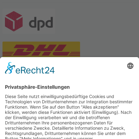
PARTNERSHOPS
Tekal – Textile Lebensqualität
Exklusive moderne & Orientteppiche
Feuerwerk XXL
Pyrotechnik online bestellen