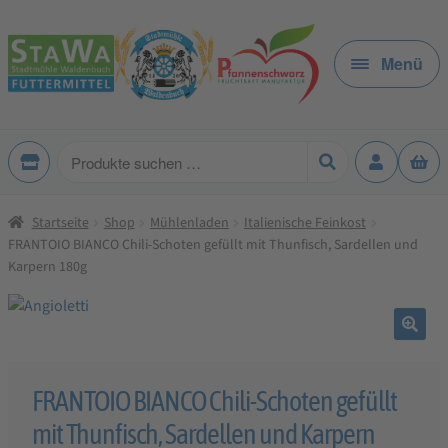
Zur
Zum
Navigation
Inhalt
Menü
springen
springen
Produkte
suchen
Startseite
Shop
Mühlenladen
Italienische Feinkost
FRANTOIO BIANCO Chili-Schoten gefüllt mit Thunfisch, Sardellen und
Karpern 180g
🔍
FRANTOIO BIANCO Chili-Schoten gefüllt
mit Thunfisch, Sardellen und Karpern