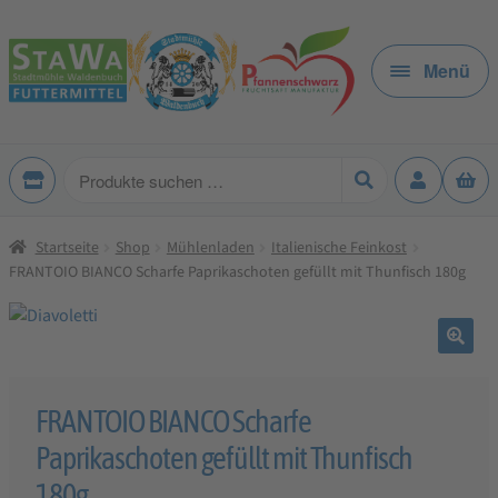
Zur
Zum
Navigation
Inhalt
Menü
springen
springen
Produkte
suchen
Startseite
Shop
Mühlenladen
Italienische Feinkost
FRANTOIO BIANCO Scharfe Paprikaschoten gefüllt mit Thunfisch 180g
🔍
FRANTOIO BIANCO Scharfe
Paprikaschoten gefüllt mit Thunfisch
180g