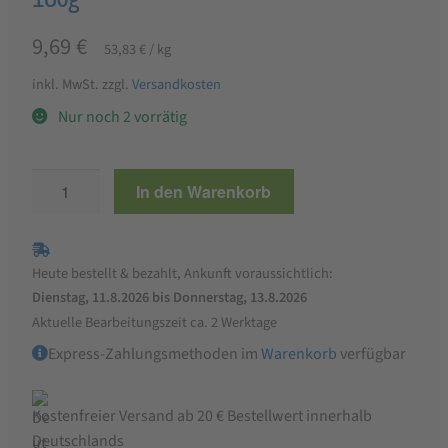
9,69
€
53,83
€
/
kg
inkl. MwSt.
zzgl.
Versandkosten
Nur noch 2 vorrätig
FRANTOIO
In den Warenkorb
BIANCO
Scharfe
Paprikaschoten
Heute bestellt & bezahlt, Ankunft voraussichtlich:
gefüllt
Dienstag, 11.8.2026 bis Donnerstag, 13.8.2026
mit
Aktuelle Bearbeitungszeit ca. 2 Werktage
Thunfisch
Express-Zahlungsmethoden im
Warenkorb
verfügbar
180g
Menge
Kostenfreier Versand ab 20 € Bestellwert innerhalb
Deutschlands