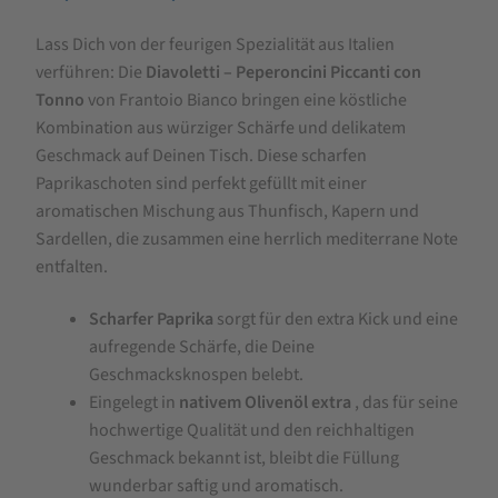
FRANTOIO
Lass Dich von der feurigen Spezialität aus Italien
BIANCO
verführen: Die
Diavoletti – Peperoncini Piccanti con
Scharfe
Tonno
von Frantoio Bianco bringen eine köstliche
Paprikaschoten
Kombination aus würziger Schärfe und delikatem
gefüllt
Geschmack auf Deinen Tisch. Diese scharfen
Paprikaschoten sind perfekt gefüllt mit einer
mit
aromatischen Mischung aus Thunfisch, Kapern und
Thunfisch
Sardellen, die zusammen eine herrlich mediterrane Note
180g
entfalten.
Scharfer Paprika
sorgt für den extra Kick und eine
aufregende Schärfe, die Deine
Geschmacksknospen belebt.
Eingelegt in
nativem Olivenöl extra
, das für seine
hochwertige Qualität und den reichhaltigen
Geschmack bekannt ist, bleibt die Füllung
wunderbar saftig und aromatisch.