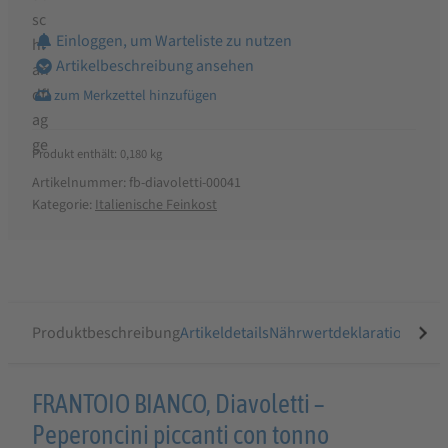
Einloggen, um Warteliste zu nutzen
Artikelbeschreibung ansehen
Produkt enthält: 0,180
kg
Artikelnummer:
fb-diavoletti-00041
Kategorie:
Italienische Feinkost
Produktbeschreibung
Artikeldetails
Nährwertdeklaration
Ähnli
Produktbeschreibung
FRANTOIO BIANCO, Diavoletti –
für
Peperoncini piccanti con tonno