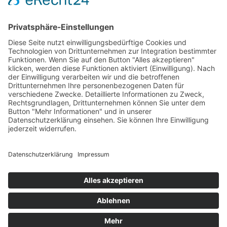
PARTNERSHOPS
Tekal – Textile Lebensqualität
Exklusive moderne & Orientteppiche
Feuerwerk XXL
Pyrotechnik online bestellen
© Stadtmühle Waldenbuch 2026
– Dein zuverlässiger Partner im
Landhandel für hochwertige Futtermittel, Saatgut, Zuchtmittel
und Mühlenprodukte ·
Cookie-Einstellungen
Alle Preise inkl. der gesetzlichen MwSt.
Die durchgestrichenen Preise entsprechen dem bisherigen Preis in
diesem Online-Shop.