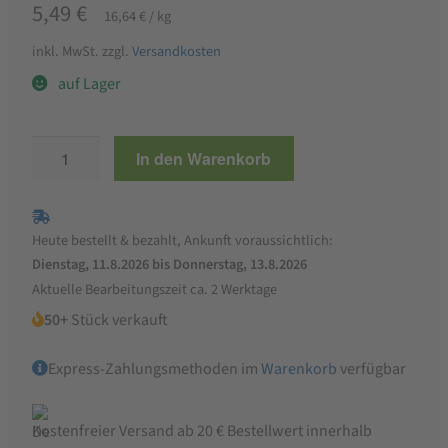
5,49
€
16,64
€
/
kg
inkl. MwSt.
zzgl.
Versandkosten
auf Lager
Faller
In den Warenkorb
Zwetschgen-
Mus
330g,
Heute bestellt & bezahlt, Ankunft voraussichtlich:
wie
Dienstag, 11.8.2026 bis Donnerstag, 13.8.2026
hausgemacht!
Aktuelle Bearbeitungszeit ca. 2 Werktage
Menge
50+
Stück verkauft
Express-Zahlungsmethoden im
Warenkorb
verfügbar
Kostenfreier Versand ab 20 € Bestellwert innerhalb