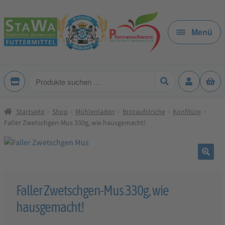
Zur
Zum
Navigation
Inhalt
Menü
springen
springen
Produkte
suchen
Startseite
Shop
Mühlenladen
Brotaufstriche
Konfitüre
Faller Zwetschgen-Mus 330g, wie hausgemacht!
🔍
Faller Zwetschgen-Mus 330g, wie
hausgemacht!