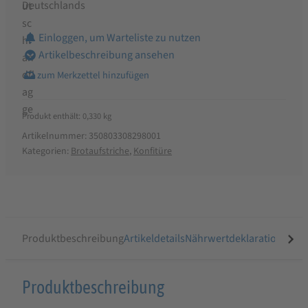
Deutschlands
Einloggen, um Warteliste zu nutzen
Artikelbeschreibung ansehen
Produkt enthält: 0,330
kg
Artikelnummer:
350803308298001
Kategorien:
Brotaufstriche
,
Konfitüre
Produktbeschreibung
Artikeldetails
Nährwertdeklaration
Ähnli
Produktbeschreibung
Produktbeschreibung
für