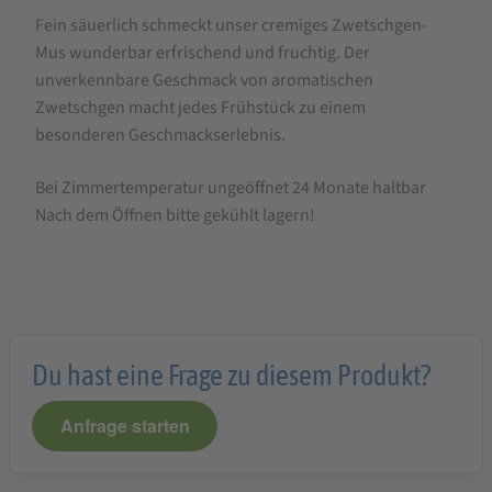
Fein säuerlich schmeckt unser cremiges Zwetschgen-
Faller
Mus wunderbar erfrischend und fruchtig. Der
Zwetschgen-
unverkennbare Geschmack von aromatischen
Mus
Zwetschgen macht jedes Frühstück zu einem
330g,
besonderen Geschmackserlebnis.
wie
Bei Zimmertemperatur ungeöffnet 24 Monate haltbar
hausgemacht!
Nach dem Öffnen bitte gekühlt lagern!
Du hast eine Frage zu diesem Produkt?
Anfrage starten