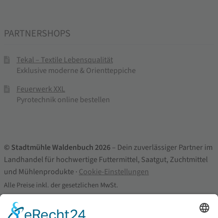
PARTNERSHOPS
Tekal – Textile Lebensqualität
Exklusive moderne & Orientteppiche
Feuerwerk XXL
Pyrotechnik online bestellen
© Stadtmühle Waldenbuch 2026
– Dein zuverlässiger Partner im
Landhandel für hochwertige Futtermittel, Saatgut, Zuchtmittel
und Mühlenprodukte ·
Cookie-Einstellungen
Alle Preise inkl. der gesetzlichen MwSt.
Die durchgestrichenen Preise entsprechen dem bisherigen Preis in
diesem Online-Shop.