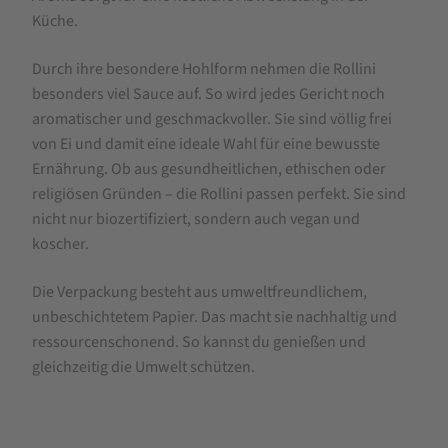
Rollini
Küche.
500
g
Durch ihre besondere Hohlform nehmen die Rollini
besonders viel Sauce auf. So wird jedes Gericht noch
aromatischer und geschmackvoller. Sie sind völlig frei
von Ei und damit eine ideale Wahl für eine bewusste
Ernährung. Ob aus gesundheitlichen, ethischen oder
religiösen Gründen – die Rollini passen perfekt. Sie sind
nicht nur biozertifiziert, sondern auch vegan und
koscher.
Die Verpackung besteht aus umweltfreundlichem,
unbeschichtetem Papier. Das macht sie nachhaltig und
ressourcenschonend. So kannst du genießen und
gleichzeitig die Umwelt schützen.