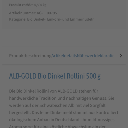
Produkt enthält: 0,500
kg
Artikelnummer:
AG-1100795
Kategorie:
Bio Dinkel-, Einkorn- und Emmernudeln
Produktbeschreibung
Artikeldetails
Nährwertdeklaration
Ähnli
Produktbeschreibung
ALB-GOLD Bio Dinkel Rollini 500 g
für
Die Bio Dinkel Rollini von ALB-GOLD stehen für
ALB-
handwerkliche Tradition und nachhaltigen Genuss. Sie
GOLD
werden auf der Schwäbischen Alb mit viel Sorgfalt
Bio
hergestellt. Das feine Dinkelmehl stammt aus kontrolliert
Dinkel
ökologischem Anbau in Deutschland. Ihr mild-nussiges
Aroma sorgt für eine köstliche Abwechslung in der