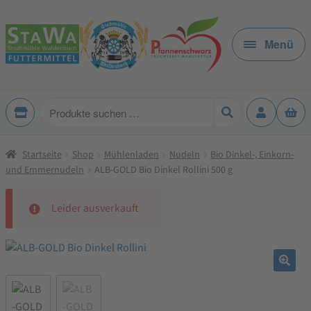
Zur
Zum
Navigation
Inhalt
Menü
springen
springen
Produkte
suchen
Startseite
Shop
Mühlenladen
Nudeln
Bio Dinkel-, Einkorn-
und Emmernudeln
ALB-GOLD Bio Dinkel Rollini 500 g
Leider ausverkauft
🔍