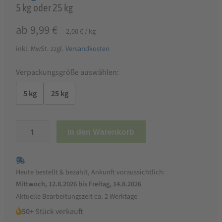
5 kg oder 25 kg
ab
9,99
€
2,00
€
/
kg
inkl. MwSt.
zzgl.
Versandkosten
Verpackungsgröße auswählen:
5 kg
25 kg
OSTREA
In den Warenkorb
Magenkies
2-
5
Heute bestellt & bezahlt, Ankunft voraussichtlich:
mm
Mittwoch, 12.8.2026 bis Freitag, 14.8.2026
-
Aktuelle Bearbeitungszeit ca. 2 Werktage
Magensteinchen
50+
Stück verkauft
Menge