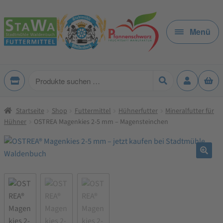
Zur
Zum
Navigation
Inhalt
Menü
springen
springen
Produkte
suchen
Startseite
Shop
Futtermittel
Hühnerfutter
Mineralfutter für
Hühner
OSTREA Magenkies 2-5 mm – Magensteinchen
🔍