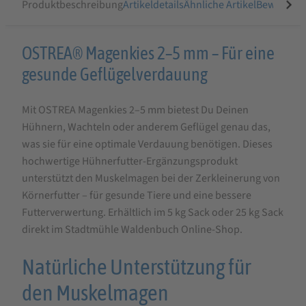
Produktbeschreibung
Artikeldetails
Ähnliche Artikel
Bewertung
Produktbeschreibung
OSTREA® Magenkies 2–5 mm – Für eine
für
gesunde Geflügelverdauung
OSTREA
Mit OSTREA Magenkies 2–5 mm bietest Du Deinen
Magenkies
Hühnern, Wachteln oder anderem Geflügel genau das,
2-
was sie für eine optimale Verdauung benötigen. Dieses
5
hochwertige Hühnerfutter-Ergänzungsprodukt
mm
unterstützt den Muskelmagen bei der Zerkleinerung von
Körnerfutter – für gesunde Tiere und eine bessere
-
Futterverwertung. Erhältlich im 5 kg Sack oder 25 kg Sack
Magensteinchen
direkt im Stadtmühle Waldenbuch Online-Shop.
Natürliche Unterstützung für
den Muskelmagen