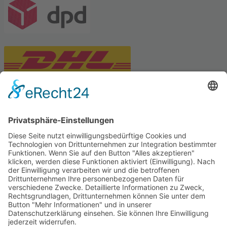
PARTNERSHOPS
Tekal – Textile Lebensqualität
Exklusive moderne & Orientteppiche
Feuerwerk XXL
Pyrotechnik online bestellen