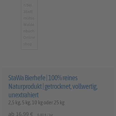
StaWa Bierhefe | 100% reines
Naturprodukt | getrocknet, vollwertig,
unextrahiert
2,5 kg, 5 kg, 10 kg oder 25 kg
ab
16,99
€
6,80
€
/
kg