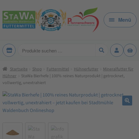
Zur
Zum
Navigation
Inhalt
Menü
springen
springen
Produkte
suchen
Startseite
Shop
Futtermittel
Hühnerfutter
Mineralfutter für
Hühner
StaWa Bierhefe | 100% reines Naturprodukt | getrocknet,
vollwertig, unextrahiert
🔍