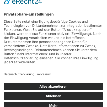
PARTNERSHOPS
Tekal – Textile Lebensqualität
Exklusive moderne & Orientteppiche
Feuerwerk XXL
Pyrotechnik online bestellen
© Stadtmühle Waldenbuch 2026
– Dein zuverlässiger Partner im
Landhandel für hochwertige Futtermittel, Saatgut, Zuchtmittel
und Mühlenprodukte ·
Cookie-Einstellungen
Alle Preise inkl. der gesetzlichen MwSt.
Die durchgestrichenen Preise entsprechen dem bisherigen Preis in
diesem Online-Shop.