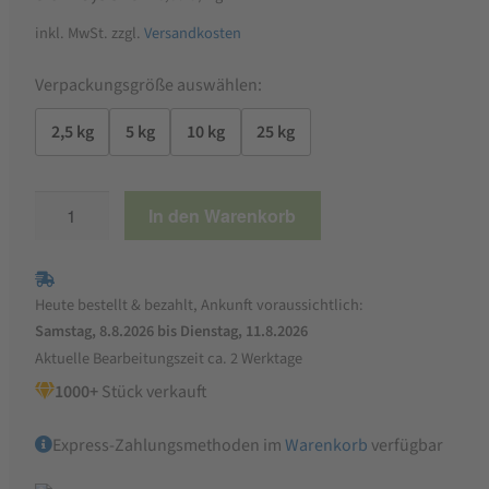
inkl. MwSt.
zzgl.
Versandkosten
Verpackungsgröße auswählen:
2,5 kg
5 kg
10 kg
25 kg
StaWa
In den Warenkorb
Bierhefe
|
100%
Heute bestellt & bezahlt, Ankunft voraussichtlich:
reines
Samstag, 8.8.2026 bis Dienstag, 11.8.2026
Naturprodukt
Aktuelle Bearbeitungszeit ca. 2 Werktage
|
1000+
Stück verkauft
getrocknet,
vollwertig,
Express-Zahlungsmethoden im
Warenkorb
verfügbar
unextrahiert
Menge