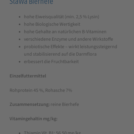
Produktbeschreibung
StaWa Bierhefe
für
hohe Eiweisqualität (min. 2,5 % Lysin)
StaWa
hohe Biologische Wertigkeit
Bierhefe
hohe Gehalte an natürlichen B-Vitaminen
|
verschiedene Enzyme und andere Wirkstoffe
100%
probiotische Effekte – wirkt leistungssteigernd
und stabilisierend auf die Darmflora
reines
erbessert die Fruchtbarkeit
Naturprodukt
|
Einzelfuttermittel
getrocknet,
Rohprotein 45 %, Rohasche 7%
vollwertig,
unextrahiert
Zusammensetzung:
reine Bierhefe
Vitamingehaltin mg/kg:
Thiamin Vit. B1: 56,50 mg/kg