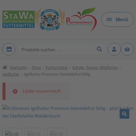
Zur
Zum
Navigation
Inhalt
Menü
springen
springen
Produkte
suchen
Startseite
Shop
Futtermittel
Schafe, Ziegen, Wildfutter
Igelfutter
Igelfutter Premium Getreidefrei 500g
Leider ausverkauft
🔍