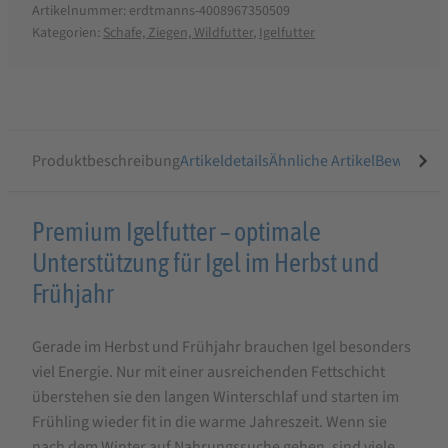
Artikelnummer:
erdtmanns-4008967350509
Kategorien:
Schafe, Ziegen, Wildfutter
,
Igelfutter
Produktbeschreibung
Artikeldetails
Ähnliche Artikel
Bewertung
Produktbeschreibung
Premium Igelfutter – optimale
für
Unterstützung für Igel im Herbst und
Igelfutter
Frühjahr
Premium
Gerade im Herbst und Frühjahr brauchen Igel besonders
Getreidefrei
viel Energie. Nur mit einer ausreichenden Fettschicht
500g
überstehen sie den langen Winterschlaf und starten im
Frühling wieder fit in die warme Jahreszeit. Wenn sie
nach dem Winter auf Nahrungssuche gehen, sind viele