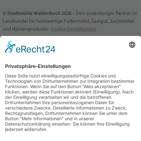
© Stadtmühle Waldenbuch 2026
– Dein zuverlässiger Partner im
Landhandel für hochwertige Futtermittel, Saatgut, Zuchtmittel
und Mühlenprodukte ·
Cookie-Einstellungen
Alle Preise inkl. der gesetzlichen MwSt.
Die durchgestrichenen Preise entsprechen dem bisherigen Preis in
diesem Online-Shop.