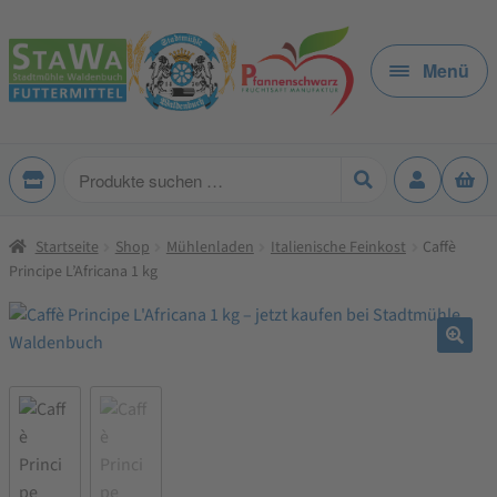
Zur
Zum
Navigation
Inhalt
Menü
springen
springen
Produkte
suchen
Startseite
Shop
Mühlenladen
Italienische Feinkost
Caffè
Principe L’Africana 1 kg
🔍