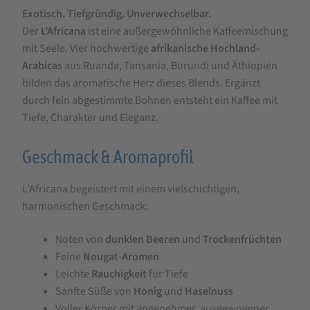
Exotisch. Tiefgründig. Unverwechselbar.
Principe
Der
L’Africana
ist eine außergewöhnliche Kaffeemischung
L'Africana
mit Seele. Vier hochwertige
afrikanische Hochland-
1
Arabicas
aus Ruanda, Tansania, Burundi und Äthiopien
kg
bilden das aromatische Herz dieses Blends. Ergänzt
durch fein abgestimmte Bohnen entsteht ein Kaffee mit
Tiefe, Charakter und Eleganz.
Geschmack & Aromaprofil
L’Africana begeistert mit einem vielschichtigen,
harmonischen Geschmack:
Noten von
dunklen Beeren
und
Trockenfrüchten
Feine
Nougat-Aromen
Leichte
Rauchigkeit
für Tiefe
Sanfte Süße von
Honig
und
Haselnuss
Voller Körper mit angenehmer, ausgewogener