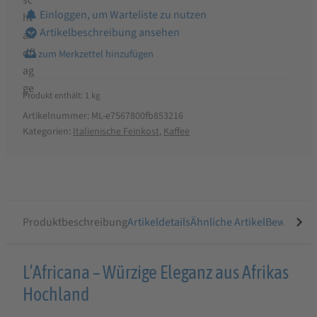
Einloggen, um Warteliste zu nutzen
Artikelbeschreibung ansehen
Produkt enthält: 1
kg
Artikelnummer:
ML-e7567800fb853216
Kategorien:
Italienische Feinkost
,
Kaffee
Produktbeschreibung
Artikeldetails
Ähnliche Artikel
Bewertung
Produktbeschreibung
L’Africana – Würzige Eleganz aus Afrikas
für
Hochland
Caffè