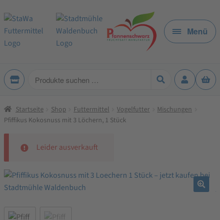
Zur
Zum
Navigation
Inhalt
Menü
springen
springen
Produkte
suchen
Startseite
Shop
Futtermittel
Vogelfutter
Mischungen
Pfiffikus Kokosnuss mit 3 Löchern, 1 Stück
Leider ausverkauft
🔍