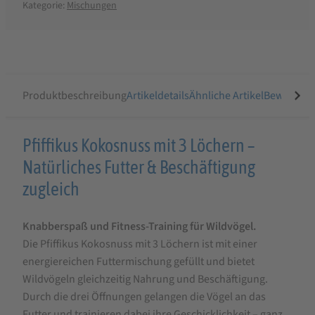
Kategorie:
Mischungen
Produktbeschreibung
Artikeldetails
Ähnliche Artikel
Bewertung
Produktbeschreibung
Pfiffikus Kokosnuss mit 3 Löchern –
für
Natürliches Futter & Beschäftigung
Pfiffikus
zugleich
Kokosnuss
Knabberspaß und Fitness-Training für Wildvögel.
mit
Die Pfiffikus Kokosnuss mit 3 Löchern ist mit einer
3
energiereichen Futtermischung gefüllt und bietet
Löchern,
Wildvögeln gleichzeitig Nahrung und Beschäftigung.
1
Durch die drei Öffnungen gelangen die Vögel an das
Futter und trainieren dabei ihre Geschicklichkeit – ganz