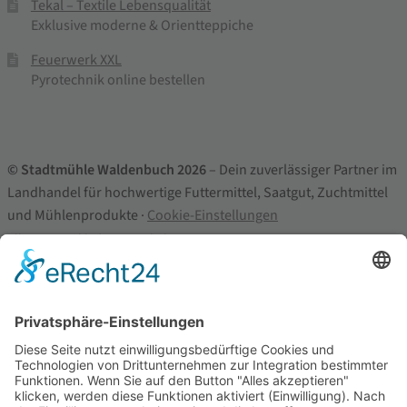
Tekal – Textile Lebensqualität
Exklusive moderne & Orientteppiche
Feuerwerk XXL
Pyrotechnik online bestellen
© Stadtmühle Waldenbuch 2026
– Dein zuverlässiger Partner im
Landhandel für hochwertige Futtermittel, Saatgut, Zuchtmittel
und Mühlenprodukte ·
Cookie-Einstellungen
Alle Preise inkl. der gesetzlichen MwSt.
Die durchgestrichenen Preise entsprechen dem bisherigen Preis in
diesem Online-Shop.