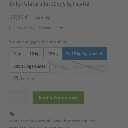
15 kg Palette oder 30x 25 kg Palette
53,99
€
1,80
€
/
kg
inkl. MwSt.
zzgl.
Versandkosten
Verpackungsgröße auswählen:
5 kg
10 kg
15 kg
2x 15 kg Sparpaket
30x 15 kg Palette
25 kg
30x 25 kg Palette
Leeren
StaWa
In den Warenkorb
Miniporkmüsli
|
Minischweinfutter
Heute bestellt & bezahlt, Ankunft voraussichtlich:
mit