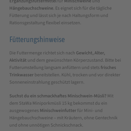
Ergänzungsfuttermittel
für
Minischweine
und
Hängebauchschweine
. Es eignet sich für die tägliche
Fütterung und lässt sich je nach Haltungsform und
Rationsgestaltung flexibel einsetzen.
Fütterungshinweise
Die Futtermenge richtet sich nach
Gewicht, Alter,
Aktivität
und dem gewünschten Körperzustand. Bitte bei
Futterumstellung langsam anfüttern und stets
frisches
Trinkwasser
bereitstellen. Kühl, trocken und vor direkter
Sonneneinstrahlung geschützt lagern.
Suchst du ein schmackhaftes Minischwein-Müsli?
Mit
dem StaWa Miniporkmüsli 15 kg bekommst du ein
ausgewogenes
Minischweinfutter
für Mini- und
Hängebauchschweine – mit Kräutern, ohne Gentechnik
und ohne unnötigen Schnickschnack.