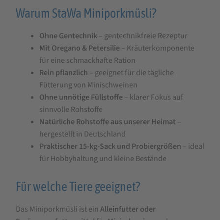
|
Warum StaWa Miniporkmüsli?
ohne
Gentechnik
Ohne Gentechnik
– gentechnikfreie Rezeptur
Mit Oregano & Petersilie
– Kräuterkomponente
für eine schmackhafte Ration
Rein pflanzlich
– geeignet für die tägliche
Fütterung von Minischweinen
Ohne unnötige Füllstoffe
– klarer Fokus auf
sinnvolle Rohstoffe
Natürliche Rohstoffe aus unserer Heimat
–
hergestellt in Deutschland
Praktischer 15-kg-Sack und Probiergrößen
– ideal
für Hobbyhaltung und kleine Bestände
Für welche Tiere geeignet?
Das Miniporkmüsli ist ein
Alleinfutter oder