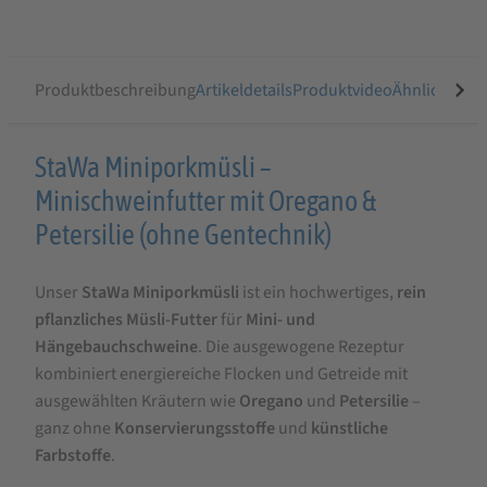
Produktbeschreibung
Artikeldetails
Produktvideo
Ähnliche Arti
Produktbeschreibung
StaWa Miniporkmüsli –
für
Minischweinfutter mit Oregano &
StaWa
Petersilie (ohne Gentechnik)
Miniporkmüsli
Unser
StaWa Miniporkmüsli
ist ein hochwertiges,
rein
|
pflanzliches Müsli-Futter
für
Mini- und
Minischweinfutter
Hängebauchschweine
. Die ausgewogene Rezeptur
mit
kombiniert energiereiche Flocken und Getreide mit
Oregano
ausgewählten Kräutern wie
Oregano
und
Petersilie
–
ganz ohne
Konservierungsstoffe
und
künstliche
und
Farbstoffe
.
Petersilie