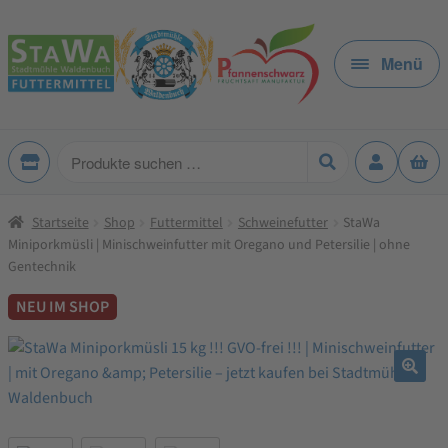
Zur
Zum
Navigation
Inhalt
Menü
springen
springen
Produkte
suchen
Startseite
Shop
Futtermittel
Schweinefutter
StaWa
Miniporkmüsli | Minischweinfutter mit Oregano und Petersilie | ohne
Gentechnik
NEU IM SHOP
🔍