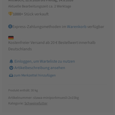
Mittwoch, 12.8.2026 bis Freitag, 14.8.2026
Oregano
Aktuelle Bearbeitungszeit ca. 2 Werktage
und
1000+
Stück verkauft
Petersilie
|
Express-Zahlungsmethoden im
Warenkorb
verfügbar
ohne
Gentechnik
Menge
Kostenfreier Versand ab 20 € Bestellwert innerhalb
Deutschlands
Einloggen, um Warteliste zu nutzen
Artikelbeschreibung ansehen
Produkt enthält: 30
kg
Artikelnummer:
stawa-miniporkmuesli-2x15kg
Kategorie:
Schweinefutter