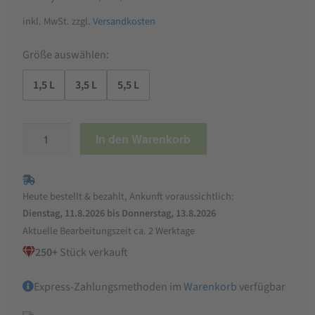
inkl. MwSt.
zzgl.
Versandkosten
Größe auswählen:
1,5 L
3,5 L
5,5 L
Bio
In den Warenkorb
Geflügeltränke,
für
Wachteln,
Heute bestellt & bezahlt, Ankunft voraussichtlich:
Ziergeflügel,
Dienstag, 11.8.2026 bis Donnerstag, 13.8.2026
Küken,
Aktuelle Bearbeitungszeit ca. 2 Werktage
hergestellt
250+
Stück verkauft
in
Deutschland
Express-Zahlungsmethoden im
Warenkorb
verfügbar
Menge