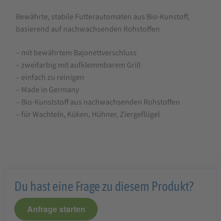
für
Bewährte, stabile Futterautomaten aus Bio-Kunstoff,
Bio
basierend auf nachwachsenden Rohstoffen
Geflügeltränke,
für
– mit bewährtem Bajonettverschluss
Wachteln,
– zweifarbig mit aufklemmbarem Grill
– einfach zu reinigen
Ziergeflügel,
– Made in Germany
Küken,
– Bio-Kunststoff aus nachwachsenden Rohstoffen
hergestellt
– für Wachteln, Küken, Hühner, Ziergeflügel
in
Deutschland
Du hast eine Frage zu diesem Produkt?
Anfrage starten