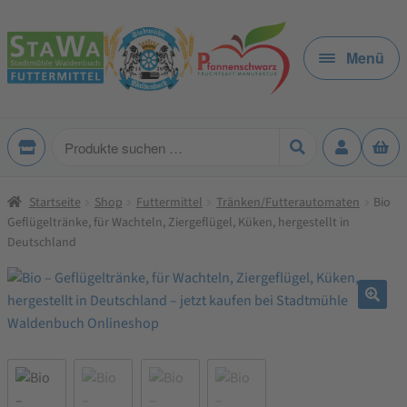
Zur
Zum
Navigation
Inhalt
Menü
springen
springen
Produkte
suchen
Startseite
Shop
Futtermittel
Tränken/Futterautomaten
Bio
Geflügeltränke, für Wachteln, Ziergeflügel, Küken, hergestellt in
Deutschland
🔍