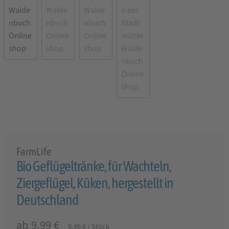
FarmLife
Bio Geflügeltränke, für Wachteln,
Ziergeflügel, Küken, hergestellt in
Deutschland
ab
9,99
€
9,99
€
/
Stück