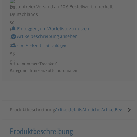
Kostenfreier Versand ab 20 € Bestellwert innerhalb
Deutschlands
Einloggen, um Warteliste zu nutzen
Artikelbeschreibung ansehen
Artikelnummer:
Traenke-0
Kategorie:
Tränken/Futterautomaten
Produktbeschreibung
Artikeldetails
Ähnliche Artikel
Bewertung
Produktbeschreibung
Produktbeschreibung