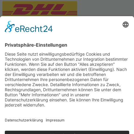
PARTNERSHOPS
Tekal – Textile Lebensqualität
Exklusive moderne & Orientteppiche
Feuerwerk XXL
Pyrotechnik online bestellen
© Stadtmühle Waldenbuch 2026
– Dein zuverlässiger Partner im
Landhandel für hochwertige Futtermittel, Saatgut, Zuchtmittel
und Mühlenprodukte ·
Cookie-Einstellungen
Alle Preise inkl. der gesetzlichen MwSt.