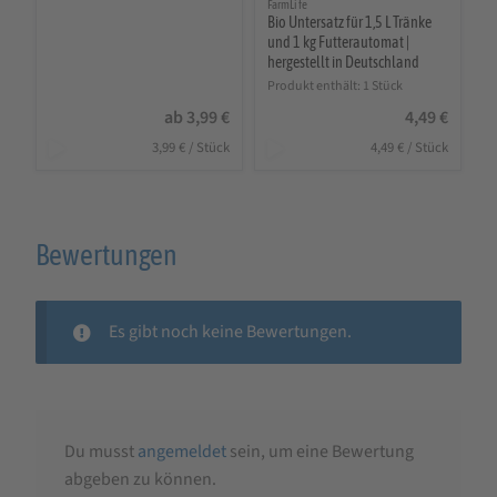
FarmLife
Bio Untersatz für 1,5 L Tränke
und 1 kg Futterautomat |
hergestellt in Deutschland
Produkt enthält: 1
Stück
ab
3,99
€
4,49
€
3,99
€
/
Stück
4,49
€
/
Stück
Bewertungen
Es gibt noch keine Bewertungen.
Du musst
angemeldet
sein, um eine Bewertung
abgeben zu können.