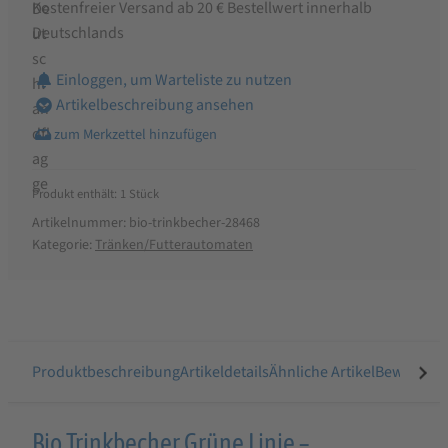
Kostenfreier Versand ab 20 € Bestellwert innerhalb
Deutschlands
Einloggen, um Warteliste zu nutzen
Artikelbeschreibung ansehen
Produkt enthält: 1
Stück
Artikelnummer:
bio-trinkbecher-28468
Kategorie:
Tränken/Futterautomaten
Produktbeschreibung
Artikeldetails
Ähnliche Artikel
Bewertung
Produktbeschreibung
Bio Trinkbecher Grüne Linie –