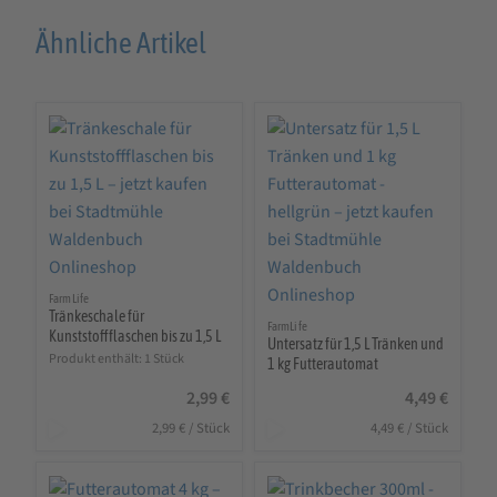
Ähnliche Artikel
FarmLife
Tränkeschale für
FarmLife
Kunststoffflaschen bis zu 1,5 L
Untersatz für 1,5 L Tränken und
Produkt enthält: 1
Stück
1 kg Futterautomat
2,99
€
4,49
€
2,99
€
/
Stück
4,49
€
/
Stück