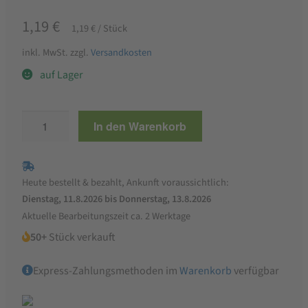
1,19
€
1,19
€
/
Stück
inkl. MwSt.
zzgl.
Versandkosten
auf Lager
STÜKERJÜRGEN
In den Warenkorb
Bio
Trinkbecher
Geflügel
Heute bestellt & bezahlt, Ankunft voraussichtlich:
Grüne
Dienstag, 11.8.2026 bis Donnerstag, 13.8.2026
Linie
Aktuelle Bearbeitungszeit ca. 2 Werktage
300
50+
Stück verkauft
ml
Menge
Express-Zahlungsmethoden im
Warenkorb
verfügbar