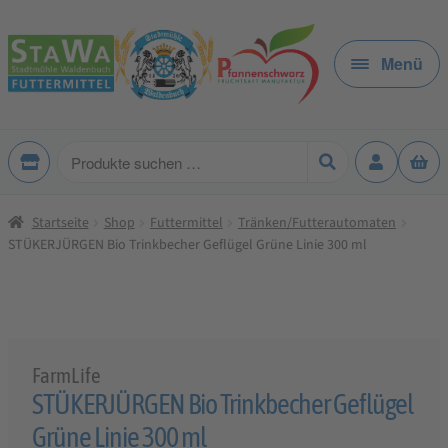
Zur
Zum
Navigation
Inhalt
Menü
springen
springen
Produkte
suchen
Startseite
Shop
Futtermittel
Tränken/Futterautomaten
STÜKERJÜRGEN Bio Trinkbecher Geflügel Grüne Linie 300 ml
FarmLife
STÜKERJÜRGEN Bio Trinkbecher Geflügel
Grüne Linie 300 ml