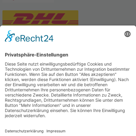
PARTNERSHOPS
Tekal – Textile Lebensqualität
Exklusive moderne & Orientteppiche
Feuerwerk XXL
Pyrotechnik online bestellen
© Stadtmühle Waldenbuch 2026
– Dein zuverlässiger Partner im
Landhandel für hochwertige Futtermittel, Saatgut, Zuchtmittel
und Mühlenprodukte ·
Cookie-Einstellungen