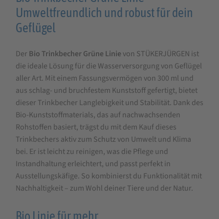
für
Umweltfreundlich und robust für dein
STÜKERJÜRGEN
Geflügel
Bio
Der
Bio Trinkbecher Grüne Linie
von STÜKERJÜRGEN ist
Trinkbecher
die ideale Lösung für die Wasserversorgung von Geflügel
Geflügel
aller Art. Mit einem Fassungsvermögen von 300 ml und
Grüne
aus schlag- und bruchfestem Kunststoff gefertigt, bietet
Linie
dieser Trinkbecher Langlebigkeit und Stabilität. Dank des
Bio-Kunststoffmaterials, das auf nachwachsenden
300
Rohstoffen basiert, trägst du mit dem Kauf dieses
ml
Trinkbechers aktiv zum Schutz von Umwelt und Klima
bei. Er ist leicht zu reinigen, was die Pflege und
Instandhaltung erleichtert, und passt perfekt in
Ausstellungskäfige. So kombinierst du Funktionalität mit
Nachhaltigkeit – zum Wohl deiner Tiere und der Natur.
Bio Linie für mehr