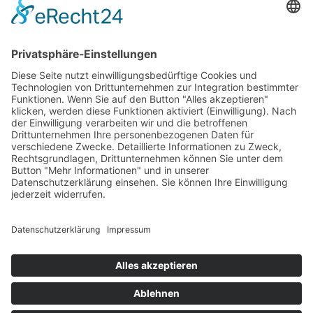
PARTNERSHOPS
Tekal – Textile Lebensqualität
Exklusive moderne & Orientteppiche
Feuerwerk XXL
Pyrotechnik online bestellen
© Stadtmühle Waldenbuch 2026
– Dein zuverlässiger Partner im
Landhandel für hochwertige Futtermittel, Saatgut, Zuchtmittel
und Mühlenprodukte ·
Cookie-Einstellungen
Alle Preise inkl. der gesetzlichen MwSt.
Die durchgestrichenen Preise entsprechen dem bisherigen Preis in
diesem Online-Shop.