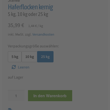
Haferflocken kernig
5 kg, 10 kg oder 25 kg
35,99
€
1,44
€
/
kg
inkl. MwSt.
zzgl.
Versandkosten
Verpackungsgröße auswählen:
5 kg
10 kg
25 kg
Leeren
auf Lager
Haferflocken
In den Warenkorb
kernig
Menge