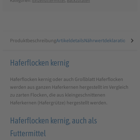
Kategorien:
Einzelfuttermittel
,
Backzutaten
Produktbeschreibung
Artikeldetails
Nährwertdeklaration
Prod
Produktbeschreibung
Haferflocken kernig
für
Haferflocken kernig oder auch Großblatt Haferflocken
Haferflocken
werden aus ganzen Haferkernen hergestellt im Vergleich
kernig
zu zarten Flocken, die aus kleingeschnittenen
Haferkernen (Hafergrütze) hergestellt werden.
Haferflocken kernig, auch als
Futtermittel