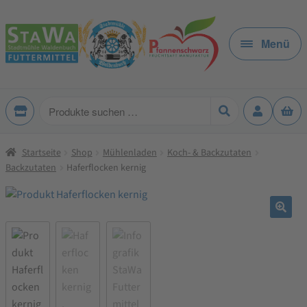
Zur
Zum
Navigation
Inhalt
Menü
springen
springen
Produkte
suchen
Startseite
Shop
Mühlenladen
Koch- & Backzutaten
Backzutaten
Haferflocken kernig
🔍