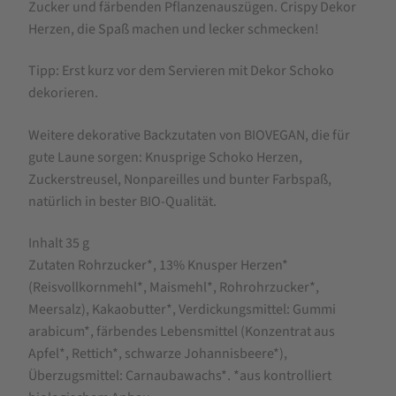
Dekor-
Zucker und färbenden Pflanzenauszügen. Crispy Dekor
Herzen
Herzen, die Spaß machen und lecker schmecken!
Vollkornkern
Tipp: Erst kurz vor dem Servieren mit Dekor Schoko
35
dekorieren.
g
Weitere dekorative Backzutaten von BIOVEGAN, die für
gute Laune sorgen: Knusprige Schoko Herzen,
Zuckerstreusel, Nonpareilles und bunter Farbspaß,
natürlich in bester BIO-Qualität.
Inhalt 35 g
Zutaten Rohrzucker*, 13% Knusper Herzen*
(Reisvollkornmehl*, Maismehl*, Rohrohrzucker*,
Meersalz), Kakaobutter*, Verdickungsmittel: Gummi
arabicum*, färbendes Lebensmittel (Konzentrat aus
Apfel*, Rettich*, schwarze Johannisbeere*),
Überzugsmittel: Carnaubawachs*. *aus kontrolliert