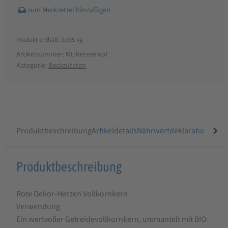
Produkt enthält: 0,035
kg
Artikelnummer:
ML-herzen-rot
Kategorie:
Backzutaten
Produktbeschreibung
Artikeldetails
Nährwertdeklaration
Ähnli
Produktbeschreibung
Produktbeschreibung
für
Rote Dekor-Herzen Vollkornkern
BioVegan
Verwendung
Rote
Ein wertvoller Getreidevollkornkern, ummantelt mit BIO-