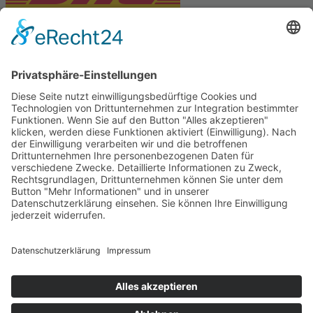
PARTNERSHOPS
Tekal – Textile Lebensqualität
Exklusive moderne & Orientteppiche
Feuerwerk XXL
Pyrotechnik online bestellen
© Stadtmühle Waldenbuch 2026
– Dein zuverlässiger Partner im
Landhandel für hochwertige Futtermittel, Saatgut, Zuchtmittel
und Mühlenprodukte ·
Cookie-Einstellungen
Alle Preise inkl. der gesetzlichen MwSt.
Die durchgestrichenen Preise entsprechen dem bisherigen Preis in