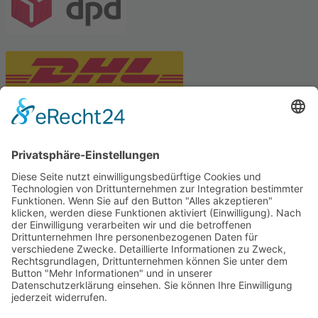
PARTNERSHOPS
Tekal – Textile Lebensqualität
Exklusive moderne & Orientteppiche
Feuerwerk XXL
Pyrotechnik online bestellen
© Stadtmühle Waldenbuch 2026
– Dein zuverlässiger Partner im