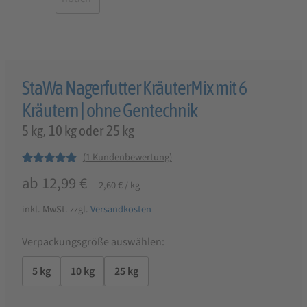
StaWa Nagerfutter KräuterMix mit 6
Kräutern | ohne Gentechnik
5 kg, 10 kg oder 25 kg
(
1
Kundenbewertung)
Bewertet mit
1
ab
12,99
€
2,60
€
/
kg
5.00
von 5,
basierend auf
inkl. MwSt.
zzgl.
Versandkosten
Kundenbewer
tung
Verpackungsgröße auswählen:
5 kg
10 kg
25 kg