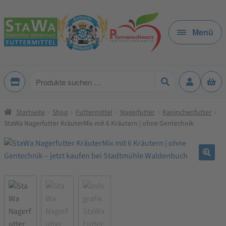
Zur
Zum
Navigation
Inhalt
Menü
springen
springen
Produkte
suchen
Startseite
Shop
Futtermittel
Nagerfutter
Kaninchenfutter
StaWa Nagerfutter KräuterMix mit 6 Kräutern | ohne Gentechnik
🔍