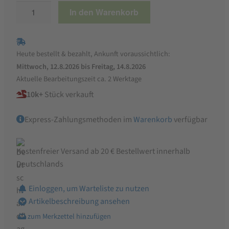
StaWa
In den Warenkorb
Nagerfutter
KräuterMix
mit
Heute bestellt & bezahlt, Ankunft voraussichtlich:
6
Mittwoch, 12.8.2026 bis Freitag, 14.8.2026
Kräutern
Aktuelle Bearbeitungszeit ca. 2 Werktage
|
10k+
Stück verkauft
ohne
Gentechnik
Express-Zahlungsmethoden im
Warenkorb
verfügbar
Menge
Kostenfreier Versand ab 20 € Bestellwert innerhalb
Deutschlands
Einloggen, um Warteliste zu nutzen
Artikelbeschreibung ansehen