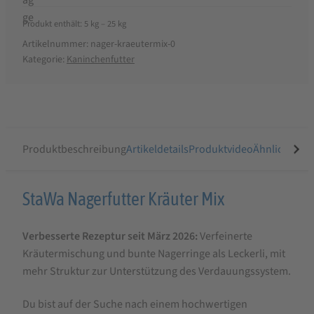
Produkt enthält: 5
kg
– 25
kg
Artikelnummer:
nager-kraeutermix-0
Kategorie:
Kaninchenfutter
Produktbeschreibung
Artikeldetails
Produktvideo
Ähnliche Arti
Produktbeschreibung
StaWa Nagerfutter Kräuter Mix
für
Verbesserte Rezeptur seit März 2026:
Verfeinerte
StaWa
Kräutermischung und bunte Nagerringe als Leckerli, mit
Nagerfutter
mehr Struktur zur Unterstützung des Verdauungssystem.
KräuterMix
mit
Du bist auf der Suche nach einem hochwertigen