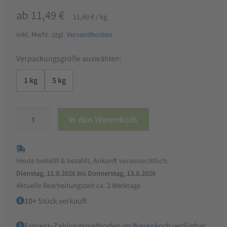
ab
11,49
€
11,49
€
/
kg
inkl. MwSt.
zzgl.
Versandkosten
Verpackungsgröße auswählen:
1 kg
5 kg
MANNA
In den Warenkorb
Bio
Garten
und
Heute bestellt & bezahlt, Ankunft voraussichtlich:
Gemüsedünger
Dienstag, 11.8.2026 bis Donnerstag, 13.8.2026
Menge
Aktuelle Bearbeitungszeit ca. 2 Werktage
10+
Stück verkauft
Express-Zahlungsmethoden im
Warenkorb
verfügbar