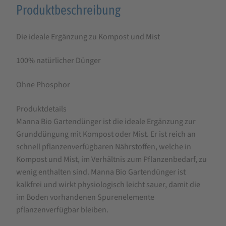
Produktbeschreibung
Produktbeschreibung
für
Die ideale Ergänzung zu Kompost und Mist
MANNA
Bio
100% natürlicher Dünger
Garten
Ohne Phosphor
und
Gemüsedünger
Produktdetails
Manna Bio Gartendünger ist die ideale Ergänzung zur
Grunddüngung mit Kompost oder Mist. Er ist reich an
schnell pflanzenverfügbaren Nährstoffen, welche in
Kompost und Mist, im Verhältnis zum Pflanzenbedarf, zu
wenig enthalten sind. Manna Bio Gartendünger ist
kalkfrei und wirkt physiologisch leicht sauer, damit die
im Boden vorhandenen Spurenelemente
pflanzenverfügbar bleiben.