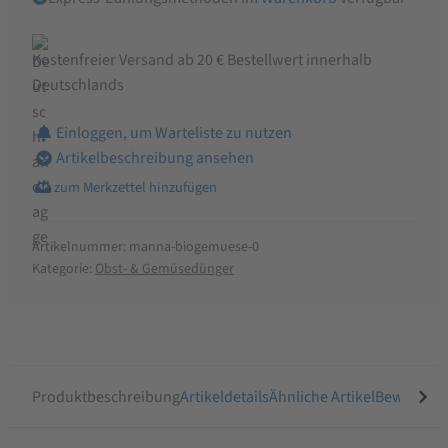
Kostenfreier Versand ab 20 € Bestellwert innerhalb
Deutschlands
Einloggen, um Warteliste zu nutzen
Artikelbeschreibung ansehen
Artikelnummer:
manna-biogemuese-0
Kategorie:
Obst- & Gemüsedünger
Produktbeschreibung
Artikeldetails
Ähnliche Artikel
Bewertung