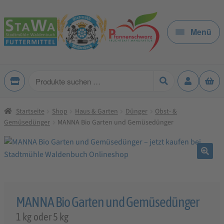
Zur
Zum
Navigation
Inhalt
Menü
springen
springen
Produkte
suchen
Startseite
Shop
Haus & Garten
Dünger
Obst- &
Gemüsedünger
MANNA Bio Garten und Gemüsedünger
🔍
MANNA Bio Garten und Gemüsedünger
1 kg oder 5 kg