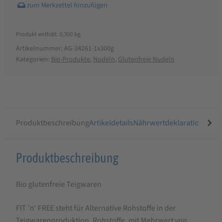
Produkt enthält: 0,300
kg
Artikelnummer:
AG-34261-1x300g
Kategorien:
Bio-Produkte
,
Nudeln
,
Glutenfreie Nudeln
Produktbeschreibung
Artikeldetails
Nährwertdeklaration
Ähnli
Produktbeschreibung
Produktbeschreibung
für
Bio glutenfreie Teigwaren
ALB-
GOLD
FIT ’n‘ FREE steht für Alternative Rohstoffe in der
Bio
Teigwarenproduktion. Rohstoffe, mit Mehrwert von