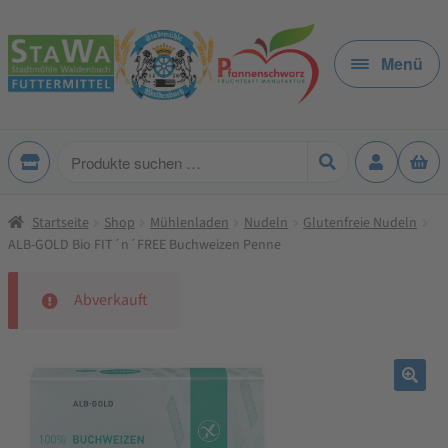
Zur
Zum
Navigation
Inhalt
Menü
springen
springen
Produkte
suchen
Startseite
Shop
Mühlenladen
Nudeln
Glutenfreie Nudeln
ALB-GOLD Bio FIT´n´FREE Buchweizen Penne
Abverkauft
🔍