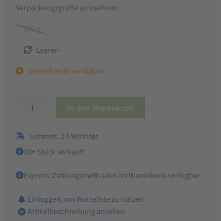
Verpackungsgröße auswählen:
300 g
Leeren
derzeit nicht verfügbar
ALB-
In den Warenkorb
GOLD
Bio
Lieferzeit: 2-5 Werktage
FIT
´n
10+
Stück verkauft
´FREE
Express-Zahlungsmethoden im
Warenkorb
verfügbar
Buchweizen
Penne
Einloggen, um Warteliste zu nutzen
Menge
Artikelbeschreibung ansehen