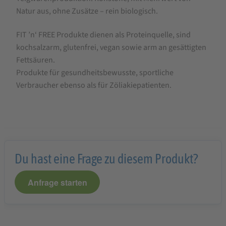
FIT
Natur aus, ohne Zusätze – rein biologisch.
´n
FIT ’n‘ FREE Produkte dienen als Proteinquelle, sind
´FREE
kochsalzarm, glutenfrei, vegan sowie arm an gesättigten
Buchweizen
Fettsäuren.
Produkte für gesundheitsbewusste, sportliche
Penne
Verbraucher ebenso als für Zöliakiepatienten.
Du hast eine Frage zu diesem Produkt?
Anfrage starten