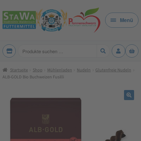
Zur
Zum
Navigation
Inhalt
Menü
springen
springen
Produkte
suchen
Startseite
Shop
Mühlenladen
Nudeln
Glutenfreie Nudeln
ALB-GOLD Bio Buchweizen Fusilli
🔍