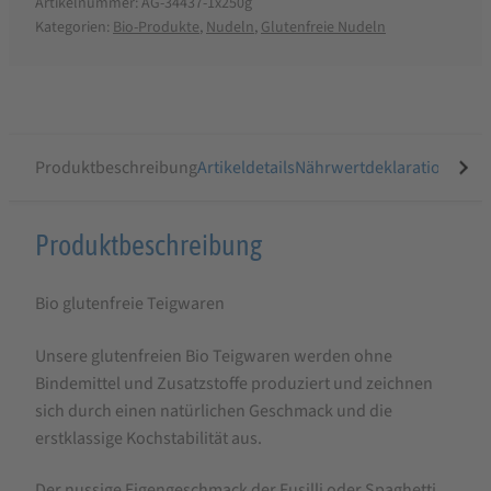
Artikelnummer:
AG-34437-1x250g
Kategorien:
Bio-Produkte
,
Nudeln
,
Glutenfreie Nudeln
Produktbeschreibung
Artikeldetails
Nährwertdeklaration
Ähnli
Produktbeschreibung
Produktbeschreibung
für
Bio glutenfreie Teigwaren
ALB-
GOLD
Unsere glutenfreien Bio Teigwaren werden ohne
Bio
Bindemittel und Zusatzstoffe produziert und zeichnen
Buchweizen
sich durch einen natürlichen Geschmack und die
erstklassige Kochstabilität aus.
Fusilli
Der nussige Eigengeschmack der Fusilli oder Spaghetti