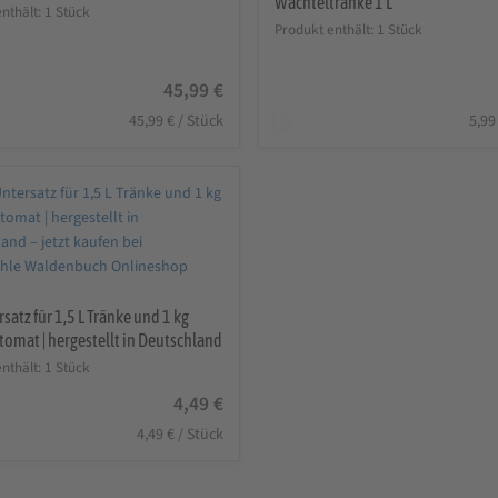
Wachteltränke 1 L
nthält: 1
Stück
Produkt enthält: 1
Stück
45,99
€
45,99
€
/
Stück
5,9
satz für 1,5 L Tränke und 1 kg
tomat | hergestellt in Deutschland
nthält: 1
Stück
4,49
€
4,49
€
/
Stück