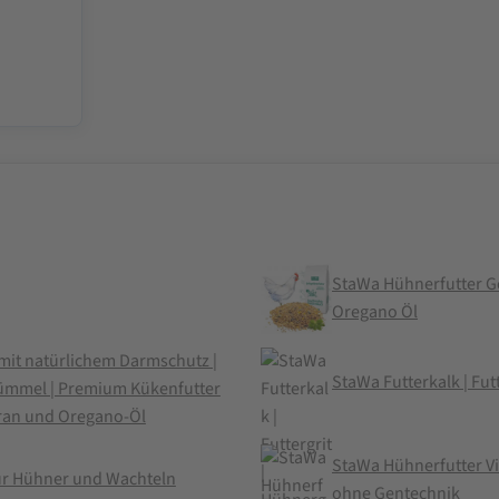
StaWa Hühnerfutter Ge
Oregano Öl
it natürlichem Darmschutz |
StaWa Futterkalk | Futte
kümmel | Premium Kükenfutter
oran und Oregano-Öl
StaWa Hühnerfutter Vit
ür Hühner und Wachteln
ohne Gentechnik