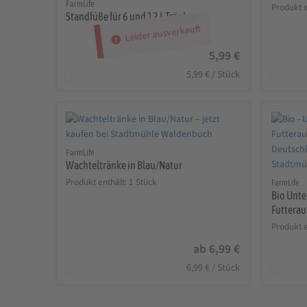
FarmLife
Produkt e
Standfüße für 6 und 12 L Tränken
Leider ausverkauft
5,99
€
5,99
€
/
Stück
FarmLife
Wachteltränke in Blau/Natur
Produkt enthält: 1
Stück
FarmLife
Bio Unter
Futterau
Produkt e
ab
6,99
€
6,99
€
/
Stück