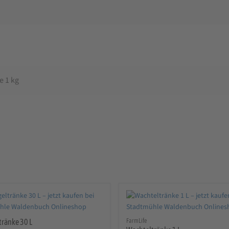
e 1 kg
tränke 30 L
FarmLife