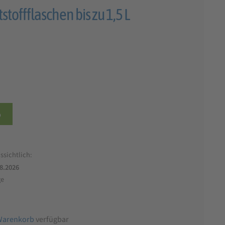
stoffflaschen bis zu 1,5 L
b
ssichtlich:
.8.2026
ge
Warenkorb
verfügbar