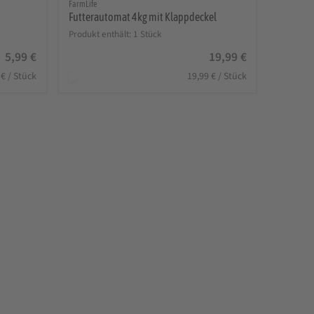
FarmLife
Futterautomat 4kg mit Klappdeckel
Produkt enthält: 1
Stück
5,99
€
19,99
€
9
€
/
Stück
19,99
€
/
Stück