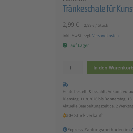
Tränkeschale für Kunst
2,99
€
2,99
€
/
Stück
inkl. MwSt.
zzgl.
Versandkosten
auf Lager
Tränkeschale
In den Warenkor
für
Kunststoffflaschen
bis
Heute bestellt & bezahlt, Ankunft vorau
zu
Dienstag, 11.8.2026 bis Donnerstag, 13
1,5
Aktuelle Bearbeitungszeit ca. 2 Werkta
L
50+
Stück verkauft
Menge
Express-Zahlungsmethoden im