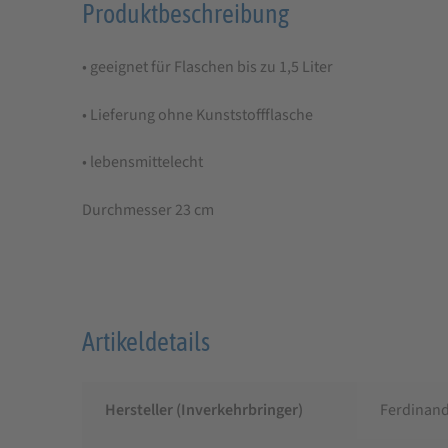
Produktbeschreibung
Produktbeschreibung
für
• geeignet für Flaschen bis zu 1,5 Liter
Tränkeschale
für
• Lieferung ohne Kunststoffflasche
Kunststoffflaschen
• lebensmittelecht
bis
zu
Durchmesser 23 cm
1,5
L
Artikeldetails
Hersteller (Inverkehrbringer)
Ferdinand