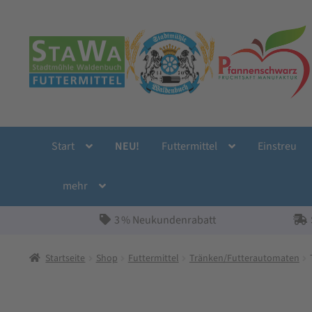
Zur
Zum
Navigation
Inhalt
springen
springen
Start
NEU!
Futtermittel
Einstreu
mehr
3 % Neukundenrabatt
Startseite
Shop
Futtermittel
Tränken/Futterautomaten