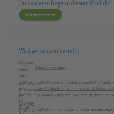
Du hast eine Frage zu diesem Produkt?
Anfrage starten
Wird gerne dazu bestellt:
Trinkbecher 300ml
StaWa Kükenmehl Kükenaufzucht Alleinmehl m
ohne Gentechnik | mit Leinschrot & Schwarz
für sichere Aufzucht | Darmschutz durch Maj
StaWa Darmkur - natürliche Darmsanierung f