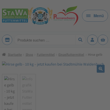
Zur
Zum
Navigation
Inhalt
Menü
springen
springen
Produkte
suchen
Startseite
Shop
Futtermittel
Einzelfuttermittel
Hirse gelb
🔍