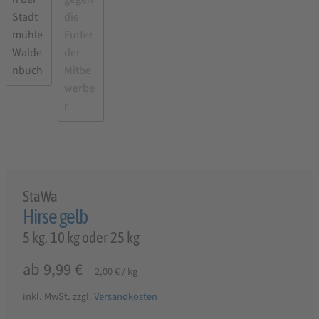
StaWa
Hirse gelb
5 kg, 10 kg oder 25 kg
ab
9,99
€
2,00
€
/
kg
inkl. MwSt.
zzgl.
Versandkosten