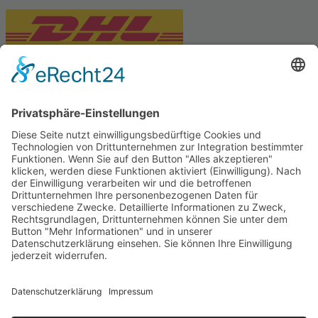
PARTNERSHOPS
Tekal – Textile Lebensqualität
Exklusive moderne & Orientteppiche
Feuerwerk XXL
Pyrotechnik online bestellen
© Stadtmühle Waldenbuch 2026
– Dein zuverlässiger Partner im
Landhandel für hochwertige Futtermittel, Saatgut, Zuchtmittel
und Mühlenprodukte ·
Cookie-Einstellungen