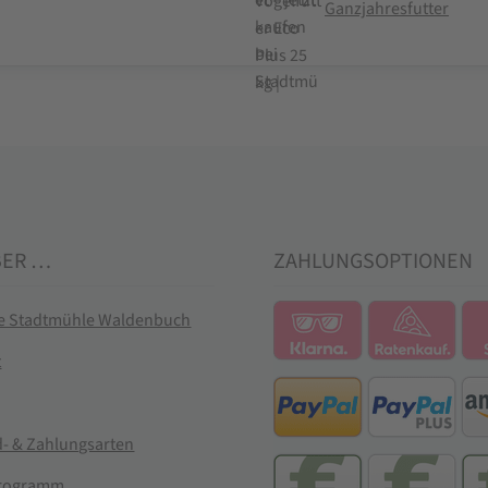
Ganzjahresfutter
BER …
ZAHLUNGSOPTIONEN
ie Stadtmühle Waldenbuch
t
- & Zahlungsarten
rogramm