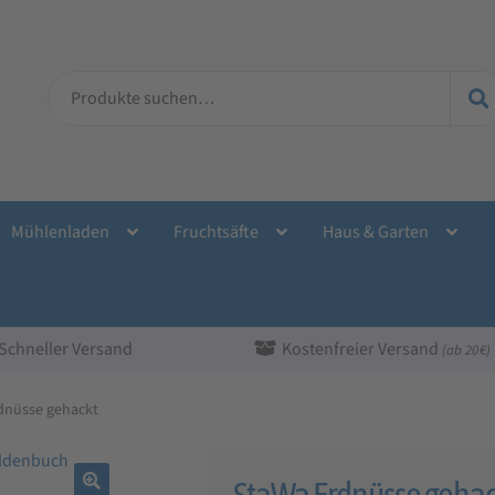
Suche
nach:
Mühlenladen
Fruchtsäfte
Haus & Garten
Schneller Versand
Kostenfreier Versand
(ab 20 €)
dnüsse gehackt
StaWa Erdnüsse gehac