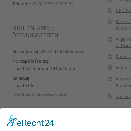
Telefon:
+49 (0) 7157 / 812 3992
DE-ÖKO
Widerr
MÜHLENLADEN /
Widerr
ÖFFNUNGSZEITEN
Allgem
mit Ku
Betzenbergstr. 8 · 71111 Waldenbuch
Datens
Montag bis Freitag:
Impres
8 bis 12:30 Uhr und 14 bis 18 Uhr
Samstag:
Informa
Kunden
8 bis 13 Uhr
Im Mühlenladen reservieren
Stelle
Vertra