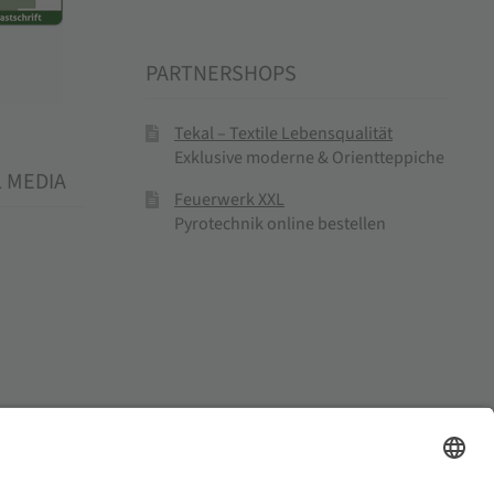
PARTNERSHOPS
Tekal – Textile Lebensqualität
Exklusive moderne & Orientteppiche
L MEDIA
Feuerwerk XXL
Pyrotechnik online bestellen