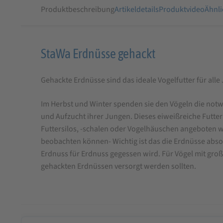
Produktbeschreibung
Artikeldetails
Produktvideo
Ähnli
Produktbeschreibung
StaWa Erdnüsse gehackt
für
Gehackte Erdnüsse sind das ideale Vogelfutter für al
StaWa
Erdnüsse
Im Herbst und Winter spenden sie den Vögeln die notw
gehackt
und Aufzucht ihrer Jungen. Dieses eiweißreiche Futter 
Futtersilos, -schalen oder Vogelhäuschen angeboten 
beobachten können- Wichtig ist das die Erdnüsse absol
Erdnuss für Erdnuss gegessen wird. Für Vögel mit gro
gehackten Erdnüssen versorgt werden sollten.