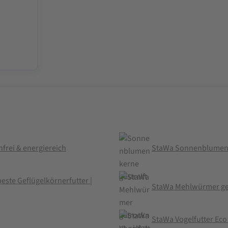
frei & energiereich
StaWa Sonnenblumenke
este Geflügelkörnerfutter |
StaWa Mehlwürmer ge
StaWa Vogelfutter Eco 