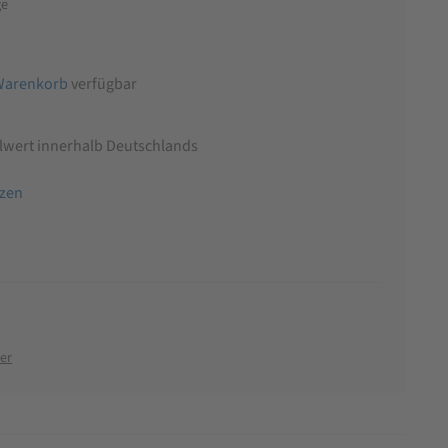
ge
Warenkorb
verfügbar
llwert innerhalb Deutschlands
tzen
er