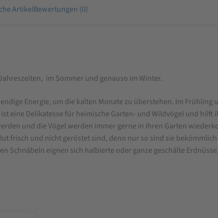
che Artikel
Bewertungen (0)
le Jahreszeiten, im Sommer und genauso im Winter.
endige Energie, um die kalten Monate zu überstehen. Im Frühling u
ist eine Delikatesse für heimische Garten- und Wildvögel und hilft 
werden und die Vögel werden immer gerne in Ihren Garten wiederko
ut frisch und nicht geröstet sind, denn nur so sind sie bekömmlich
ßen Schnäbeln eignen sich halbierte oder ganze geschälte Erdnüsse