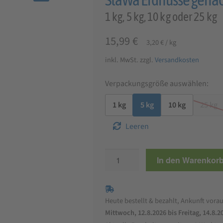
🔍
1 kg, 5 kg, 10 kg oder 25 kg
15,99
€
3,20
€
/
kg
inkl. MwSt.
zzgl.
Versandkosten
Verpackungsgröße auswählen:
1 kg
5 kg
10 kg
25 kg
Leeren
StaWa
In den Warenkor
Erdnüsse
gehackt
Menge
Heute bestellt & bezahlt, Ankunft vorau
Mittwoch, 12.8.2026 bis Freitag, 14.8.2