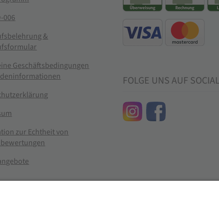
-006
ufsbelehrung &
ufsformular
eine Geschäftsbedingungen
ndeninformationen
FOLGE UNS AUF SOCIA
chutzerklärung
sum
tion zur Echtheit von
bewertungen
nangebote
g widerrufen