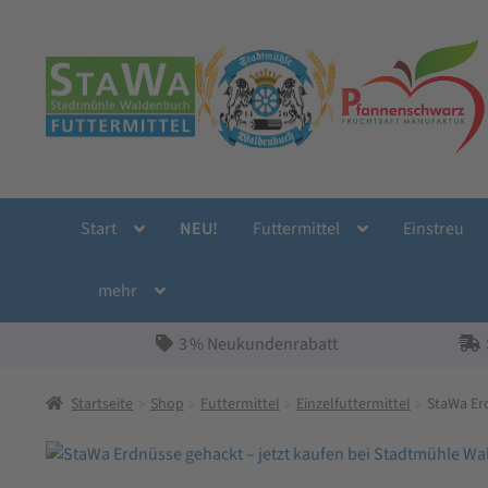
Zur
Zum
Navigation
Inhalt
springen
springen
Start
NEU!
Futtermittel
Einstreu
mehr
3 % Neukundenrabatt
Startseite
Shop
Futtermittel
Einzelfuttermittel
StaWa Er