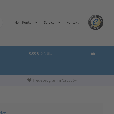
Kontakt
Mein Konto
Service
0,00
€
0 Artikel
Treueprogramm
(bis zu 10%)
kt